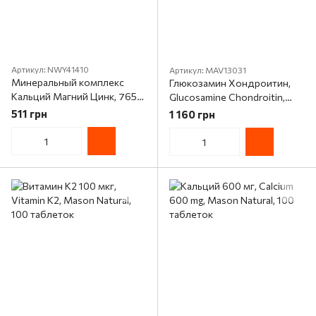
Артикул: NWY41410
Артикул: MAV13031
Минеральный комплекс
Глюкозамин Хондроитин,
Кальций Магний Цинк, 765
Glucosamine Chondroitin,
мг, Calcium Mag & Zinc
Mason Natural, 100 капсул
511 грн
1 160 грн
Mineral Complex, Nature's
Way, 100 капсул