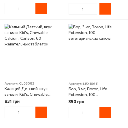
100 таблеток
Артикул: CL05083
Артикул: LEX16611
Кальций Детский, вкус
Бор, 3 мг, Boron, Life
ванили, Kid's, Chewable
Extension, 100
Calcium, Carlson, 60
вегетарианских капсул
831 грн
350 грн
жевательных таблеток