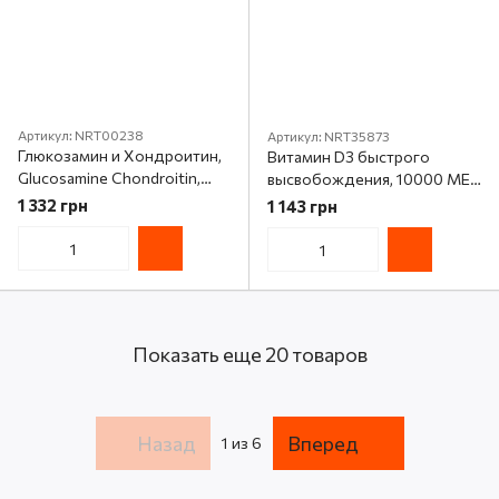
Артикул: NRT00238
Артикул: NRT35873
Глюкозамин и Хондроитин,
Витамин D3 быстрого
Glucosamine Chondroitin,
высвобождения, 10000 МЕ,
Nature's Bounty, 110 капсул
250 мкг, Vitamin D, Nature's
1 332 грн
1 143 грн
Bounty, 72 гелевых капсул
Показать еще 20 товаров
Назад
Вперед
1
из 6