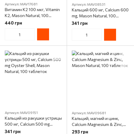
Артикул: MAV17681
Артикул: MAV08531
Витамин K2 100 мкг, Vitamin
Кальций 600 мг, Calcium 600
K2, Mason Natural, 100
mg, Mason Natural, 100
таблеток
таблеток
440 грн
341 грн
Артикул: MAV09151
Артикул: MAV09681
Кальций из ракушки устрицы
Кальций, магний и цинк,
500 мг, Calcium 500 mg
Calcium Magnesium & Zinc,
Oyster Shell, Mason Natural,
Mason Natural, 100 таблеток
341 грн
293 грн