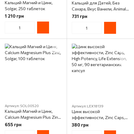
Кальций Магний и Цинк,
Кальций для Детей, Без
Solgar, 250 таблеток
Сахара, Вкус Ванили, Animal
Parade, Natures Plus, 90
1 210 грн
731 грн
жевательных таблеток
Артикул: SOL00520
Артикул: LEX18139
Кальций Магний и Цинк,
Цинк высокой
Calcium Magnesium Plus Zinc,
эффективности, Zinc Caps,
Solgar, 100 таблеток
High Potency, Life Extension,
655 грн
380 грн
50 мг, 90 вегетарианских