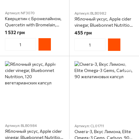
Артикул: NF3070
Артикул: BLB0982
Кверцетин с Бромелайном,
Яблочный уксус, Apple cider
Quercetin with Bromelain,
vinegar, Bluebonnet Nutrition,
Now Foods, 120
60 вегетарианских капсул
1 532 грн
455 грн
вегетарианских капсул
Артикул: BLB0984
Артикул: CL01711
Яблочный уксус, Apple cider
Омега-3, Вкус Лимона, Elite
vinegar, Bluebonnet Nutrition,
Omega-3 Gems, Carlson, 90