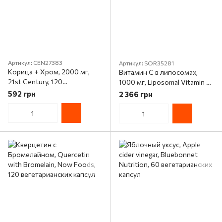
Артикул: CEN27383
Артикул: SOR35281
Корица + Хром, 2000 мг,
Витамин C в липосомах,
21st Century, 120
1000 мг, Liposomal Vitamin C,
растительных капсул
Dr. Mercola, 180 капсул
592 грн
2 366 грн