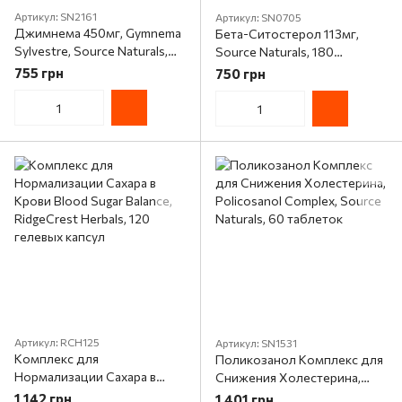
Артикул: SN2161
Артикул: SN0705
Джимнема 450мг, Gymnema
Бета-Ситостерол 113мг,
Sylvestre, Source Naturals,
Source Naturals, 180
120 таблеток
таблеток
755 грн
750 грн
Артикул: RCH125
Артикул: SN1531
Комплекс для
Поликозанол Комплекс для
Нормализации Сахара в
Снижения Холестерина,
Крови Blood Sugar Balance,
Policosanol Complex, Source
1 142 грн
1 401 грн