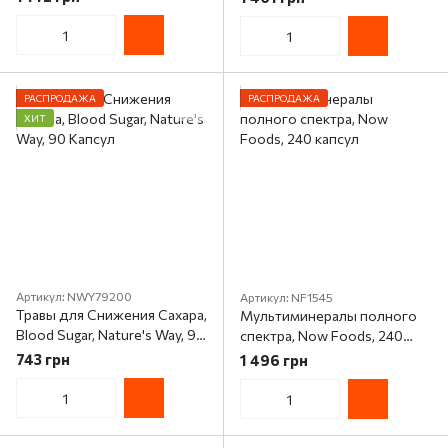
RidgeCrest Herbals, 120
Naturals, 60 таблеток
гелевых капсул
РАСПРОДАЖА
РАСПРОДАЖА
ХИТ
Артикул: NWY79200
Артикул: NF1545
Травы для Снижения Сахара,
Мультиминералы полного
Blood Sugar, Nature's Way, 90
спектра, Now Foods, 240
Капсул
капсул
743 грн
1 496 грн