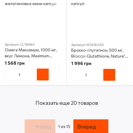
Артикул: CL18440
Артикул: NTA16030
Омега Максимум, 1000 мг,
Брокко-глутатион, 500 мг,
вкус Лимона, Maximum
Brocco-Glutathione, Nature's
Omega Minis, Carlson, 60+20
Answer, 60 вегетарианских
1 568 грн
1 996 грн
желатиновых мини капсул
капсул
Показать еще 20 товаров
Назад
Вперед
1
из 15