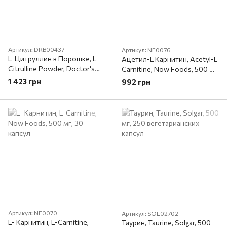
Артикул: DRB00437
Артикул: NF0076
L-Цитруллин в Порошке, L-
Ацетил-L Карнитин, Acetyl-L
Citrulline Powder, Doctor's
Carnitine, Now Foods, 500 мг,
Best, 200 гр.
100 капсул
1 423 грн
992 грн
Артикул: NF0070
Артикул: SOL02702
L- Карнитин, L-Carnitine,
Таурин, Taurine, Solgar, 500