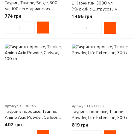
Таурин, Taurine, Solgar, 500
L-Карнитин, 3000 мг,
мг, 100 вегетарианских
Жидкий с Цитрусовым
капсул
Вкусом, L-Carnitine, Now
774 грн
1 496 грн
Foods, 473 мл
Артикул: CL06945
Артикул: LEX13330
Таурин в порошке, Taurine,
Таурин в порошке, Taurine
Amino Acid Powder, Carlson,
Powder, Life Extension, 300 г
100 гр
402 грн
819 грн