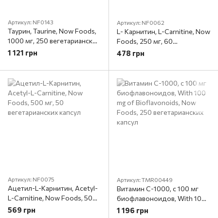
Артикул: NF0143
Артикул: NF0062
Таурин, Taurine, Now Foods,
L- Карнитин, L-Carnitine, Now
1000 мг, 250 вегетарианских
Foods, 250 мг, 60
капсул
вегетарианских капсул
1 121 грн
478 грн
Артикул: NF0075
Артикул: TMR00449
Ацетил-L-Карнитин, Acetyl-
Витамин C-1000, с 100 мг
L-Carnitine, Now Foods, 500
биофлавоноидов, With 100
мг, 50 вегетарианских
mg of Bioflavonoids, Now
569 грн
1 196 грн
капсул
Foods, 250 вегетарианских