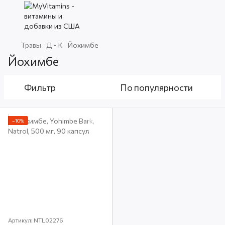
Травы
Д - К
Йохимбе
Йохимбе
Фильтр
По популярности
−10%
Артикул: NTL02276