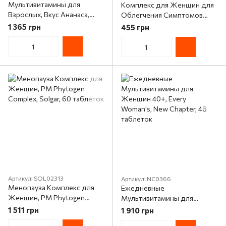
Мультивитамины для
Комплекс для Женщин для
Взрослых, Вкус Ананаса,
Облегчения Симптомов
Adult Multi, Country Life, 60
Менопаузы, MenopaVin,
1 365 грн
455 грн
жевательных таблеток
Erbenobili, 50мл капли
Артикул: SOL02313
Артикул: NC0366
Менопауза Комплекс для
Ежедневные
Женщин, PM Phytogen
Мультивитамины для
Complex, Solgar, 60 таблеток
Женщин 40+, Every
1 511 грн
1 910 грн
Woman's, New Chapter, 48