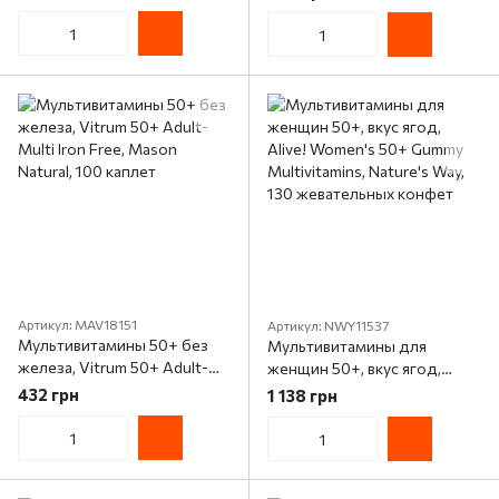
Tabs, New Chapter, 192
21st Century, 65 таблеток
таблетки
Артикул: MAV18151
Артикул: NWY11537
Мультивитамины 50+ без
Мультивитамины для
железа, Vitrum 50+ Adult-
женщин 50+, вкус ягод,
Multi Iron Free, Mason
Alive! Women's 50+ Gummy
432 грн
1 138 грн
Natural, 100 каплет
Multivitamins, Nature's Way,
130 жевательных конфет