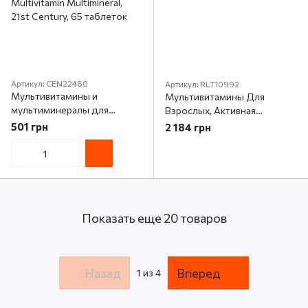
Артикул: CEN22460
Артикул: RLT10992
Мультивитамины и
Мультивитамины Для
мультиминералы для
Взрослых, Активная
женщин старше 50 лет,
зрелость, Active Adult 50+,
501 грн
2 184 грн
Wellify, Women's 50+,
Rainbow Light, 90 таблеток
Multivitamin Multimineral,
21st Century, 65 таблеток
Показать еще 20 товаров
Назад
Вперед
1
из 4