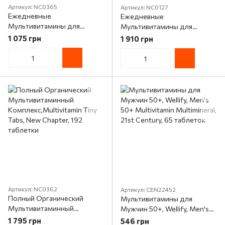
Артикул: NC0365
Артикул: NC0127
Ежедневные
Ежедневные
Мультивитамины для
Мультивитамины для
Женщин 40+, Every
Мужчин 55+, Every Man's
1 075 грн
1 910 грн
Woman's, New Chapter, 24
One Daily, New Chapter, 48
таблетки
таблеток
Артикул: NC0362
Артикул: CEN22452
Полный Органический
Мультивитамины для
Мультивитаминный
Мужчин 50+, Wellify, Men's
Комплекс,Multivitamin Tiny
50+ Multivitamin Multimineral,
1 795 грн
546 грн