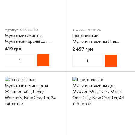
Артикул: CEN27540
Артикул: NC0124
Мультивитамины и
Ежедневные
Мультиминералы для
Мультивитамины Для
Мужчин 50+ , Sentry, Senior,
Женщин 55+, Every Woman,
419 грн
2 457 грн
21st Century, 100 таблеток
New Chapter, 48 Таблеток