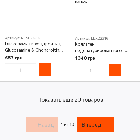
Артикул: NFS02686
Артикул: LEX22316
Глюкозамин и хондроитин,
Коллаген
Glucosamine & Chondroitin,
неденатурированного II
Natural Factors, 60 капсул
типа, 40 мг, NT2 Collagen,
657 грн
1 340 грн
Life Extension, 60 мини
капсул
Показать еще 20 товаров
Назад
Вперед
1
из 10