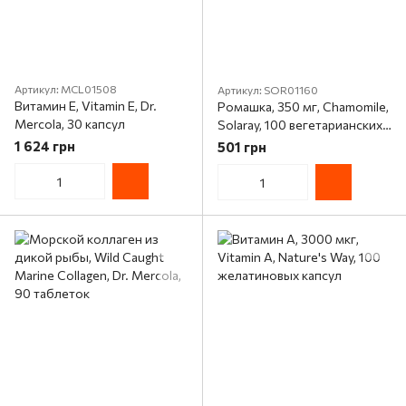
Артикул: MCL01508
Артикул: SOR01160
Витамин E, Vitamin E, Dr.
Ромашка, 350 мг, Chamomile,
Mercola, 30 капсул
Solaray, 100 вегетарианских
капсул
1 624 грн
501 грн