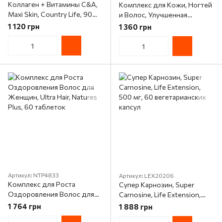
Коллаген + Витамины С&А,
Комплекс для Кожи, Ногтей
Maxi Skin, Country Life, 90
и Волос, Улучшенная
таблеток
Формула с МСМ, Solgar, 120
1 120 грн
1 360 грн
таблеток
Артикул: NTP4833
Артикул: LEX20206
Комплекс для Роста
Супер Карнозин, Super
Оздоровления Волос для
Carnosine, Life Extension,
Женщин, Ultra Hair, Natures
500 мг, 60 вегетарианских
1 764 грн
1 888 грн
Plus, 60 таблеток
капсул