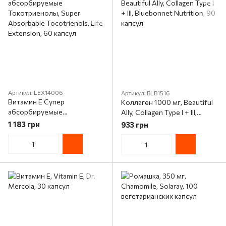
Артикул: LEX14006
Артикул: BLB1516
Витамин Е Супер
Коллаген 1000 мг, Beautiful
абсорбируемые
Ally, Collagen Type I + III,
Токотриенолы, Super
Bluebonnet Nutrition, 90
1 183 грн
933 грн
Absorbable Tocotrienols, Life
капсул
Extension, 60 капсул