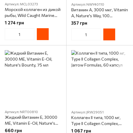
Артикул: MCL03273
Артикул: NWY40110
Морской коллаген из дикой
Витамин А, 3000 мкг, Vitamin
рыбы, Wild Caught Marine
A, Nature's Way, 100
Collagen, Dr. Mercola, 90
желатиновых капсул
1 274 грн
357 грн
таблеток
Артикул: NRT00810
Артикул: JRW29051
Жидкий Витамин E, 30000
Коллаген II типа, 1000 мг,
МЕ, Vitamin E-Oil, Nature's
Type II Collagen Complex,
Bounty, 75 мл
Jarrow Formulas, 60 капсул
660 грн
1 067 грн