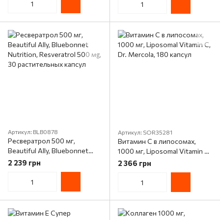
Артикул: BLB0878
Артикул: SOR35281
Ресвератрол 500 мг,
Витамин C в липосомах,
Beautiful Ally, Bluebonnet
1000 мг, Liposomal Vitamin C,
Nutrition, Resveratrol 500 мg,
Dr. Mercola, 180 капсул
2 239 грн
2 366 грн
30 растительных капсул