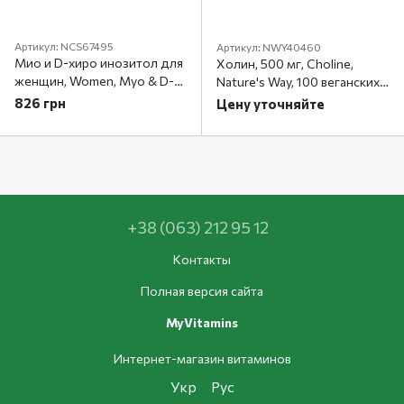
Артикул: NCS67495
Артикул: NWY40460
Мио и D-хиро инозитол для
Холин, 500 мг, Choline,
женщин, Women, Myo & D-
Nature's Way, 100 веганских
Chiro Inositol, Nutricost, 120
таблеток
826 грн
Цену уточняйте
капсул
+38 (063) 212 95 12
Контакты
Полная версия сайта
MyVitamins
Интернет-магазин витаминов
Укр
Рус