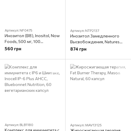
Артикул: NF0475
Артикул: NTP2137
Инозитол (В8), Inositol, Now
Инозитол Замедленного
Foods, 500 мг, 100
Высвобождения, Natures
вегетарианских капсул
Plus, 600 мг, 90 Таблеток
560 грн
874 грн
Артикул: BLB1180
Артикул: MAV13125
Комплекс для иммунитета с
Жиросжигающая терапия,