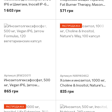
IP6 и Шиитаке, Inocell IP-6
Fat Burner Therapy, Mason
Plus AHCC, Bluebonnet
Natural, 60 капсул
1 603 грн
571 грн
Nutrition, 60 вегетарианских
капсул
РАСПРОДАЖА
Артикул: JRW20011
Артикул: NWY40462
Инозитолгексафосфат, 500
Холин и инозитол, 1000 мг,
мг, Vegan IP6, Jarrow
Choline & Inositol, Nature's
Formulas, 120
Way, 100 капсул
865 грн
835 грн
вегетарианских капсул
РАСПРОДАЖА