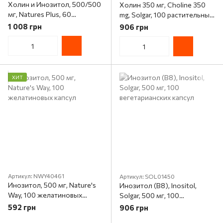
Холин и Инозитол, 500/500
Холин 350 мг, Choline 350
мг, Natures Plus, 60
mg, Solgar, 100 растительных
таблеток
капсул
1 008 грн
906 грн
ХИТ
Артикул: NWY40461
Артикул: SOL01450
Инозитол, 500 мг, Nature's
Инозитол (В8), Inositol,
Way, 100 желатиновых
Solgar, 500 мг, 100
капсул
вегетарианских капсул
592 грн
906 грн