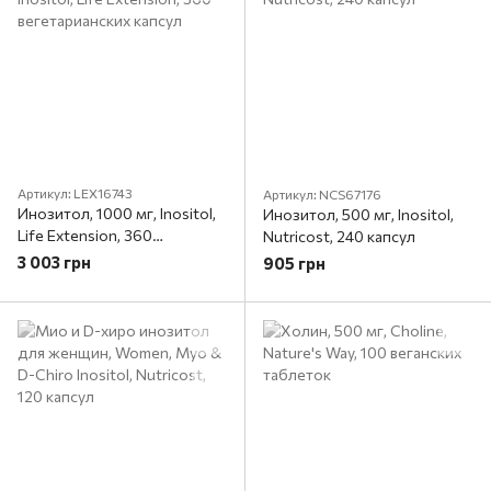
Артикул: LEX16743
Артикул: NCS67176
Инозитол, 1000 мг, Inositol,
Инозитол, 500 мг, Inositol,
Life Extension, 360
Nutricost, 240 капсул
вегетарианских капсул
3 003 грн
905 грн