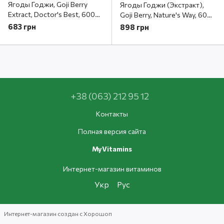
Ягоды Годжи, Goji Berry
Ягоды Годжи (Экстракт),
Extract, Doctor's Best, 600
Goji Berry, Nature's Way, 60
мг, 120 капсул
капсул
683 грн
898 грн
+38 (063) 212 95 12
Контакты
Полная версия сайта
MyVitamins
Интернет-магазин витаминов
Укр
Рус
Интернет-магазин создан с Хорошоп