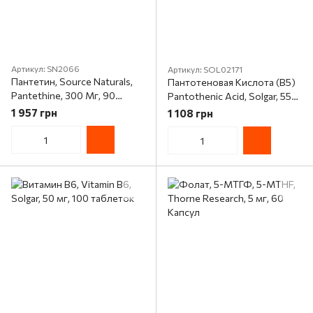
Артикул: SN2066
Артикул: SOL02171
Пантетин, Source Naturals,
Пантотеновая Кислота (B5)
Pantethine, 300 Мг, 90
Pantothenic Acid, Solgar, 550
таблеток
мг, 100 вегетарианских
1 957 грн
1 108 грн
капсул