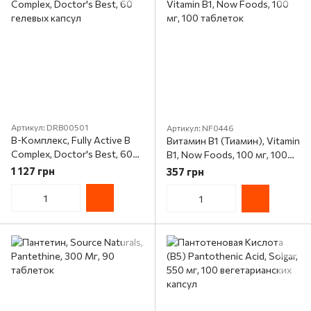
Артикул: DRB00501
Артикул: NF0446
B-Комплекс, Fully Active B
Витамин В1 (Тиамин), Vitamin
Complex, Doctor's Best, 60
B1, Now Foods, 100 мг, 100
гелевых капсул
таблеток
1 127 грн
357 грн