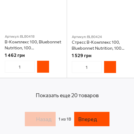
Артикул: BLB0418
Артикул: BLB0424
В-Комплекс 100, Bluebonnet
Стресс В-Комплекс 100,
Nutrition, 100
Bluebonnet Nutrition, 100
вегетарианских капсул
гелевых капсул
1 462 грн
1 529 грн
Показать еще 20 товаров
Назад
Вперед
1
из 18