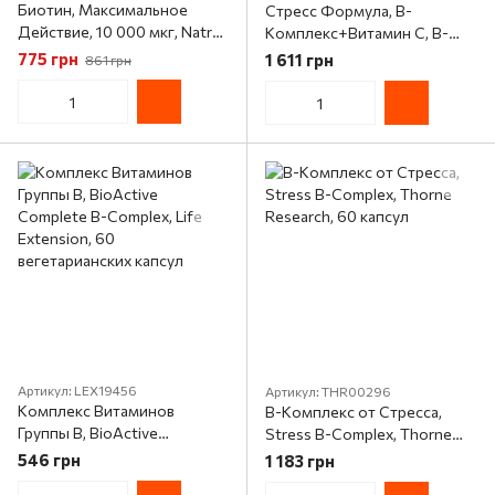
Биотин, Максимальное
Стресс Формула, В-
Действие, 10 000 мкг, Natrol,
Комплекс+Витамин С, B-
100 таблеток
Complex with Vitamin С,
775 грн
1 611 грн
861 грн
Solgar, 250 таблеток
Артикул: LEX19456
Артикул: THR00296
Комплекс Витаминов
В-Комплекс от Стресса,
Группы В, BioActive
Stress B-Complex, Thorne
Complete B-Complex, Life
Research, 60 капсул
546 грн
1 183 грн
Extension, 60