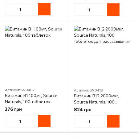
Optimized Folate, Life
таблеток
Extension, 30 таблеток
Артикул: SN0407
Артикул: SN0418
Витамин В1 100мг, Source
Витамин В12 2000мкг,
Naturals, 100 таблеток
Source Naturals, 100
таблеток для рассасывания
376 грн
824 грн