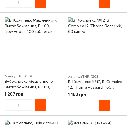
вегетарианских капсул
Артикул: NF0439
Артикул: THR11203
В-Комплекс Медленного
В-Комплекс №12, B-Complex
Высвобождения, B-100,
12, Thorne Research, 60
Now Foods, 100 таблеток
капсул
1 207 грн
1 183 грн