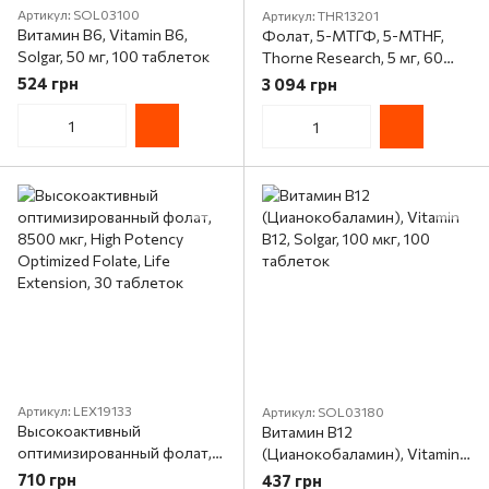
Артикул: SOL03100
Артикул: THR13201
Витамин В6, Vitamin B6,
Фолат, 5-МТГФ, 5-MTHF,
Solgar, 50 мг, 100 таблеток
Thorne Research, 5 мг, 60
Капсул
524 грн
3 094 грн
Артикул: LEX19133
Артикул: SOL03180
Высокоактивный
Витамин В12
оптимизированный фолат,
(Цианокобаламин), Vitamin
8500 мкг, High Potency
B12, Solgar, 100 мкг, 100
710 грн
437 грн