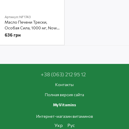
Артикул: NF1743
Масло Печени Трески,
Особая Сила, 1000 мг, Now
Foods, 90 мягких таблеток
636 грн
+38 (063) 212 95 12
Контакты
Полная версия сайта
MyVitamins
Интернет-магазин витаминов
Укр
Рус