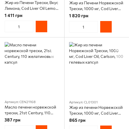
Жир из Печени Трески, Вкус
Жир из Печени Норвежской
Лимона, Cod Liver Oil Lemon,
Трески, 1000 мг, Cod Liver
Carlson, 150+30
Oil, Carlson, 250 гелевых
1 411 грн
1 820 грн
желатиновых капсул
капсул
Артикул: CEN21168
Артикул: CL01301
Масло печени норвежской
Жир из печени Норвежской
трески, 21st Century, 110
Трески, 1000 мг, Cod Liver
желатиновых капсул
Oil, Carlson, 100 гелевых
387 грн
865 грн
капсул