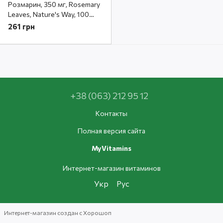
Розмарин, 350 мг, Rosemary
Leaves, Nature's Way, 100
капсул
261 грн
+38 (063) 212 95 12
Контакты
Полная версия сайта
MyVitamins
Интернет-магазин витаминов
Укр
Рус
Интернет-магазин создан с Хорошоп