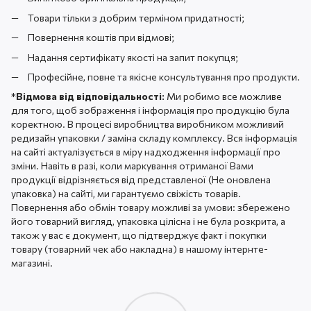
Товари тільки з добрим терміном придатності;
Повернення коштів при відмові;
Надання сертифікату якості на запит покупця;
Професійне, повне та якісне консультування про продукти.
*
Відмова від відповідальності:
Ми робимо все можливе
для того, щоб зображення і інформація про продукцію була
коректною. В процесі виробництва виробником можливий
редизайн упаковки / заміна складу комплексу. Вся інформація
на сайті актуалізується в міру надходження інформації про
зміни. Навіть в разі, коли маркування отриманої Вами
продукції відрізняється від представленої (Не оновлена ​​
упаковка) на сайті, ми гарантуємо свіжість товарів.
Повернення або обмін товару можливі за умови: збережено
його товарний вигляд, упаковка цілісна і не була розкрита, а
також у вас є документ, що підтверджує факт і покупки
товару (товарний чек або накладна) в нашому інтернте-
магазині.