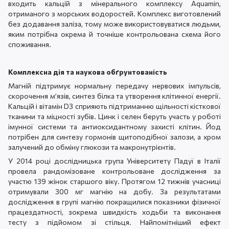
входить кальцій з мінерального комплексу Aquamin,
отриманого з морських водоростей. Комплекс виготовлений
без додавання заліза, тому може використовуватися людьми,
яким потрібна окрема й точніше контрольована схема його
споживання.
Комплексна дія та наукова обґрунтованість
Магній підтримує нормальну передачу нервових імпульсів,
скорочення м’язів, синтез білка та утворення клітинної енергії.
Кальцій і вітамін D3 сприяють підтриманню щільності кісткової
тканини та міцності зубів. Цинк і селен беруть участь у роботі
імунної системи та антиоксидантному захисті клітин. Йод
потрібен для синтезу гормонів щитоподібної залози, а хром
залучений до обміну глюкози та макронутрієнтів.
У 2014 році дослідницька група Університету Падуї в Італії
провела рандомізоване контрольоване дослідження за
участю 139 жінок старшого віку. Протягом 12 тижнів учасниці
отримували 300 мг магнію на добу. За результатами
дослідження в групі магнію покращилися показники фізичної
працездатності, зокрема швидкість ходьби та виконання
тесту з підйомом зі стільця. Найпомітніший ефект