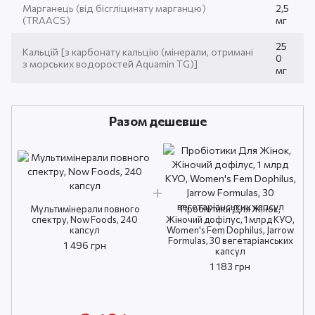
Марганець (від бісгліцинату марганцю)
2,5
(TRAACS)
мг
25
Кальцій [з карбонату кальцію (мінерали, отримані
0
з морських водоростей Aquamin TG)]
мг
Разом дешевше
Мультимінерали повного
Пробіотики Для Жінок,
спектру, Now Foods, 240
Жіночий дофілус, 1 млрд КУО,
капсул
Women's Fem Dophilus, Jarrow
Formulas, 30 вегетаріанських
1 496 грн
капсул
1 183 грн