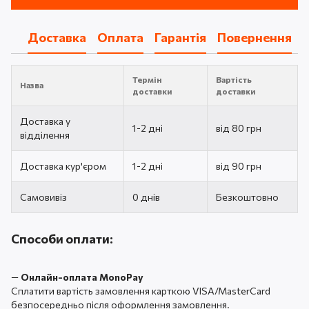
Доставка
Оплата
Гарантія
Повернення
Термін
Вартість
Назва
доставки
доставки
Доставка у
1-2 дні
від 80 грн
відділення
Доставка кур'єром
1-2 дні
від 90 грн
Самовивіз
0 днів
Безкоштовно
Способи оплати:
—
Онлайн-оплата MonoPay
Сплатити вартість замовлення карткою VISA/MasterCard
безпосередньо після оформлення замовлення.