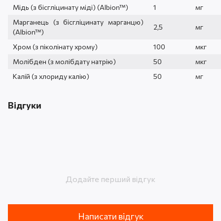
Мідь (з бісгліцинату міді) (Albion™)
1
мг
Марганець (з бісгліцинату марганцю)
2,5
мг
(Albion™)
Хром (з піколінату хрому)
100
мкг
Молібден (з молібдату натрію)
50
мкг
Калій (з хлориду калію)
50
мг
Відгуки
Додайте перший відгук
Написати відгук