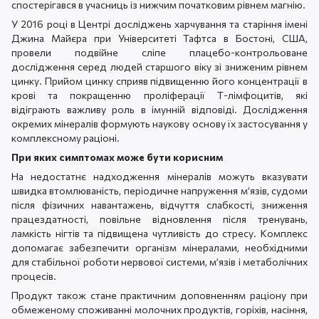
спостерігався в учасниць із нижчим початковим рівнем магнію.
У 2016 році в Центрі досліджень харчування та старіння імені
Джина Майєра при Університеті Тафтса в Бостоні, США,
провели подвійне сліпе плацебо-контрольоване
дослідження серед людей старшого віку зі зниженим рівнем
цинку. Прийом цинку сприяв підвищенню його концентрації в
крові та покращенню проліферації Т-лімфоцитів, які
відіграють важливу роль в імунній відповіді. Дослідження
окремих мінералів формують наукову основу їх застосування у
комплексному раціоні.
При яких симптомах може бути корисним
На недостатнє надходження мінералів можуть вказувати
швидка втомлюваність, періодичне напруження м’язів, судоми
після фізичних навантажень, відчуття слабкості, зниження
працездатності, повільне відновлення після тренувань,
ламкість нігтів та підвищена чутливість до стресу. Комплекс
допомагає забезпечити організм мінералами, необхідними
для стабільної роботи нервової системи, м’язів і метаболічних
процесів.
Продукт також стане практичним доповненням раціону при
обмеженому споживанні молочних продуктів, горіхів, насіння,