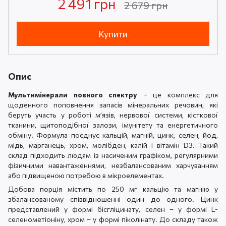
2 491 грн
2 679 грн
Купити
Опис
Мультимінерали повного спектру
– це комплекс для
щоденного поповнення запасів мінеральних речовин, які
беруть участь у роботі м’язів, нервової системи, кісткової
тканини, щитоподібної залози, імунітету та енергетичного
обміну. Формула поєднує кальцій, магній, цинк, селен, йод,
мідь, марганець, хром, молібден, калій і вітамін D3. Такий
склад підходить людям із насиченим графіком, регулярними
фізичними навантаженнями, незбалансованим харчуванням
або підвищеною потребою в мікроелементах.
Добова порція містить по 250 мг кальцію та магнію у
збалансованому співвідношенні один до одного. Цинк
представлений у формі бісгліцинату, селен – у формі L-
селенометіоніну, хром – у формі піколінату. До складу також