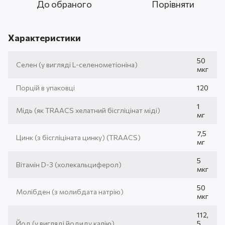
До обраного
Порівняти
Характеристики
50
Селен (у вигляді L-селенометіоніна)
мкг
Порцій в упаковці
120
1
Мідь (як TRAACS хелатний бісгліцінат міді)
мг
7,5
Цинк (з бісгліціната цинку) (TRAACS)
мг
5
Вітамін D-3 (холекальциферол)
мкг
50
Молібден (з молибдата натрію)
мкг
112,
Йод (у вигляді йодиду калію)
5