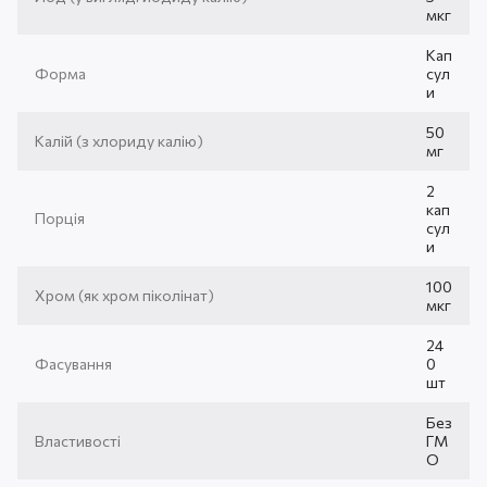
мкг
Кап
Форма
сул
и
50
Калій (з хлориду калію)
мг
2
кап
Порція
сул
и
100
Хром (як хром піколінат)
мкг
24
Фасування
0
шт
Без
Властивості
ГМ
О