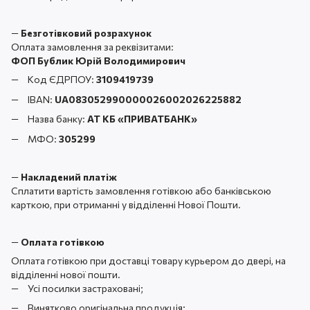
—
Безготівковий розрахунок
Оплата замовлення за реквізитами:
ФОП Бублик Юрій Володимирович
Код ЄДРПОУ:
3109419739
IBAN:
UA083052990000026002026225882
Назва банку:
АТ КБ «ПРИВАТБАНК
»
МФО:
305299
—
Накладений платіж
Сплатити вартість замовлення готівкою або банківською
карткою, при отриманні у відділенні Нової Пошти.
—
Оплата готівкою
Оплата готівкою при доставці товару курьером до двері, на
відділенні нової пошти.
Усі посилки застраховані;
Винятково оригінальна продукція;