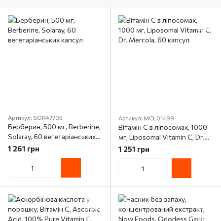
Артикул: SOR47705
Артикул: MCL01499
Берберин, 500 мг, Berberine,
Вітамін C в ліпосомах, 1000
Solaray, 60 вегетаріанських
мг, Liposomal Vitamin C, Dr.
капсул
Mercola, 60 капсул
1 261 грн
1 251 грн