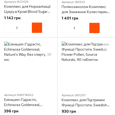
Артикул: RCH125
Артикул: SN1531
Комплекс для Нормалізації
Полікозанолом Комплекс
Цукру в Крові Blood Sugar
для Зниження Холестерину,
Balance, RidgeCrest Herbals,
Policosanol Complex, Source
1 142 грн
1 401 грн
120 гелевих капсул
Naturals, 60 таблеток
Артикул: NWY14663
Артикул: SN1297
Ехінацея і Гідрастіс,
Комплекс для Підтримки
Echinacea Goldenseal,
Функції Простати, Swedish
Nature's Way, без спирту, 30
Flower Pollen, Source
396 грн
930 грн
мл.