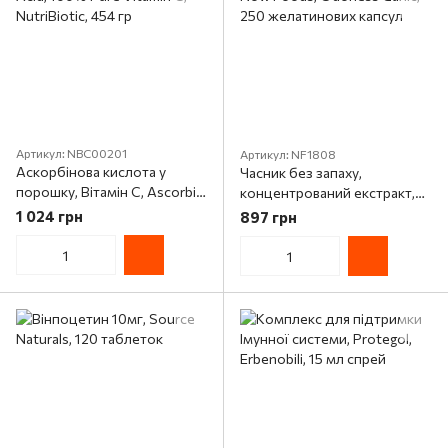
Артикул: NBC00201
Артикул: NF1808
Аскорбінова кислота у
Часник без запаху,
порошку, Вітамін C, Ascorbic
концентрований екстракт,
Acid, 100% Pure Vitamin C,
Now Foods, Odorless Garlic,
1 024 грн
897 грн
NutriBiotic, 454 гр
250 желатинових капсул