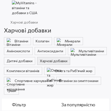
Харчові добавки
Харчові добавки
Вітаміни
Колаген
Мінерали
Амінокислоти
Антиоксиданти
Мультивітаміни
Дитячі добавки
Харчові добавки
Комплекси вітамінів
Омега та Риб'ячий жир
Спортивне харчування
Вітаміни за симптомами
Трави
Фільтр
За популярністю