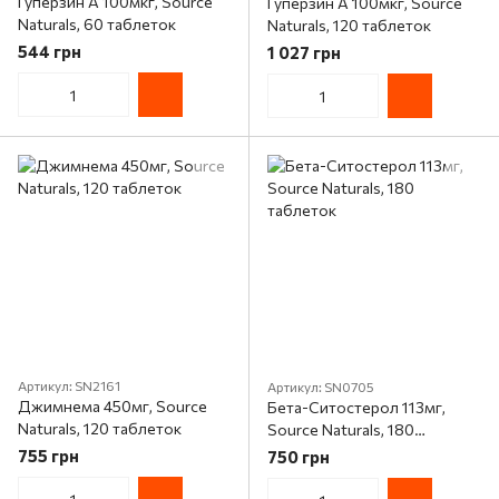
Гуперзин А 100мкг, Source
Гуперзин А 100мкг, Source
Naturals, 60 таблеток
Naturals, 120 таблеток
544 грн
1 027 грн
Артикул: SN2161
Артикул: SN0705
Джимнема 450мг, Source
Бета-Ситостерол 113мг,
Naturals, 120 таблеток
Source Naturals, 180
таблеток
755 грн
750 грн