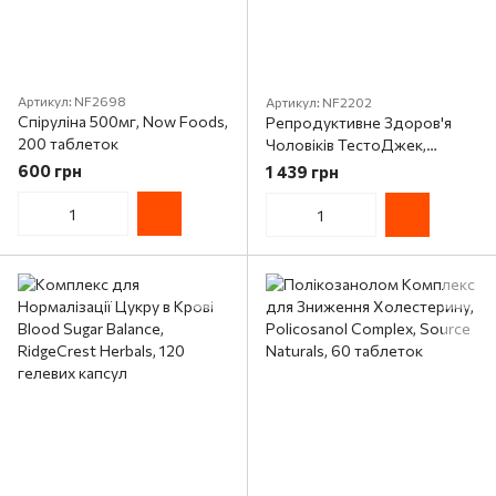
Артикул: NF2698
Артикул: NF2202
Спіруліна 500мг, Now Foods,
Репродуктивне Здоров'я
200 таблеток
Чоловіків ТестоДжек,
TestoJack 300, Now Foods,
600 грн
1 439 грн
60 капсул