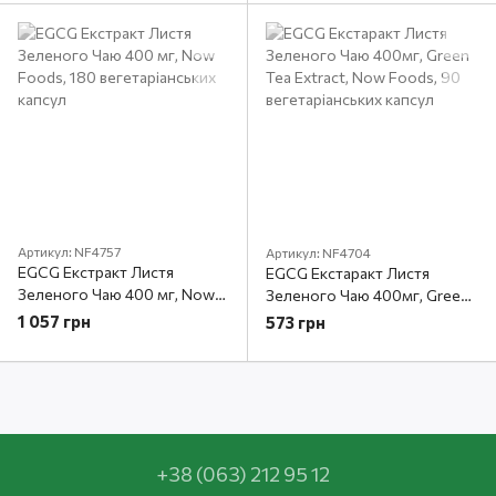
Артикул: NF4757
Артикул: NF4704
EGCG Екстракт Листя
EGCG Екстаракт Листя
Зеленого Чаю 400 мг, Now
Зеленого Чаю 400мг, Green
Foods, 180 вегетаріанських
Tea Extract, Now Foods, 90
1 057 грн
573 грн
капсул
вегетаріанських капсул
+38 (063) 212 95 12