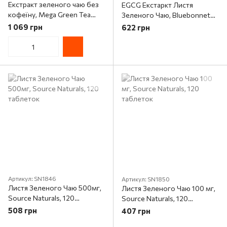
Екстракт зеленого чаю без
EGCG Екстаркт Листя
кофеїну, Mega Green Tea
Зеленого Чаю, Bluebonnet
Extract, Life Extension, 100
Nutrition, 60 гелевих капсул
1 069 грн
622 грн
вегетаріанських капсул
Артикул: SN1846
Артикул: SN1850
Листя Зеленого Чаю 500мг,
Листя Зеленого Чаю 100 мг,
Source Naturals, 120
Source Naturals, 120
таблеток
таблеток
508 грн
407 грн