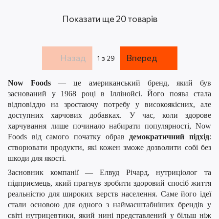
Показати ще 20 товарів
Назад
Вперед
1
з 29
Now Foods
— це американський бренд, який був
заснований у 1968 році в Іллінойсі. Його поява стала
відповіддю на зростаючу потребу у високоякісних, але
доступних харчових добавках. У час, коли здорове
харчування лише починало набирати популярності, Now
Foods від самого початку обрав
демократичний підхід
:
створювати продукти, які кожен зможе дозволити собі без
шкоди для якості.
Засновник компанії — Елвуд Річард, нутриціолог та
підприємець, який прагнув зробити здоровий спосіб життя
реальністю для широких верств населення. Саме його ідеї
стали основою для одного з наймасштабніших брендів у
світі нутрицевтики, який нині представлений у більш ніж