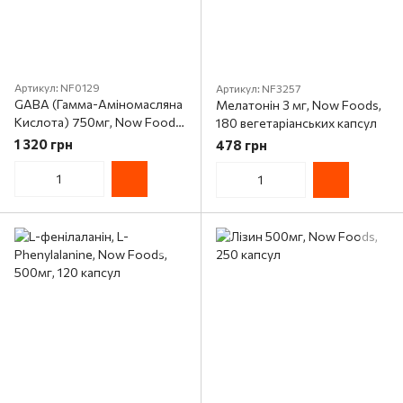
Артикул: NF0129
Артикул: NF3257
GABA (Гамма-Аміномасляна
Мелатонін 3 мг, Now Foods,
Кислота) 750мг, Now Foods,
180 вегетаріанських капсул
200 капсул
1 320 грн
478 грн