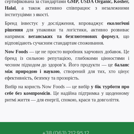
сертифікована за стандартами
GMP, USDA Organic, Kosher,
Halal
, а також активно співпрацює з незалежними
інституціями з якості.
Бренд інвестує у дослідження, впроваджує
екологічні
рішення
для упаковки та логістики, активно розвиває
напрямок
веганських та безглютенових формул
, що
відповідають сучасним стандартам споживання.
Now Foods
— це не просто виробник харчових добавок. Це
бренд із сильною репутацією, глибокими цінностями і
чесним підходом до здоров’я. Його продукти — це
баланс
між природою і наукою
, створений для тих, хто цінує
ефективність, безпеку та прозорість.
Вибір на користь Now Foods — це вибір
у бік турботи про
себе без компромісів
. Це надійна підтримка у щоденному
ритмі життя — для енергії, спокою, краси та довголіття.
+38 (063) 212 95 12