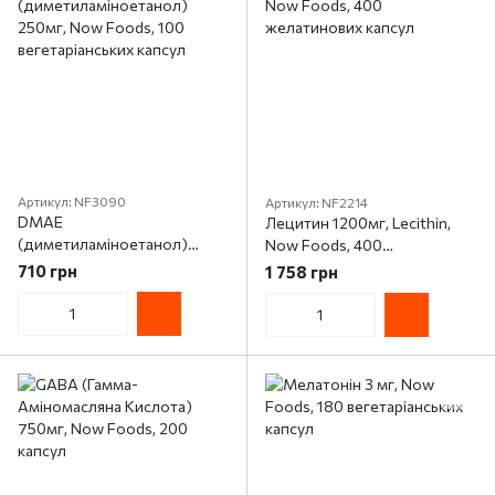
Артикул: NF3090
Артикул: NF2214
DMAE
Лецитин 1200мг, Lecithin,
(диметиламіноетанол)
Now Foods, 400
250мг, Now Foods, 100
желатинових капсул
710 грн
1 758 грн
вегетаріанських капсул