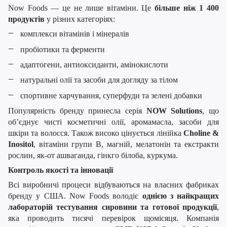
Now Foods — це не лише вітаміни. Це
більше ніж 1 400
продуктів
у різних категоріях:
комплекси вітамінів і мінералів
пробіотики та ферменти
адаптогени, антиоксиданти, амінокислоти
натуральні олії та засоби для догляду за тілом
спортивне харчування, суперфуди та зелені добавки
Популярність бренду принесла серія
NOW Solutions
, що
об’єднує чисті косметичні олії, аромамасла, засоби для
шкіри та волосся. Також високо цінується лінійка
Choline &
Inositol
, вітаміни групи B, магній, мелатонін та екстракти
рослин, як-от ашваганда, гінкго білоба, куркума.
Контроль якості та інновації
Всі виробничі процеси відбуваються на власних фабриках
бренду у США. Now Foods володіє
однією з найкращих
лабораторій тестування сировини та готової продукції
,
яка проводить тисячі перевірок щомісяця. Компанія