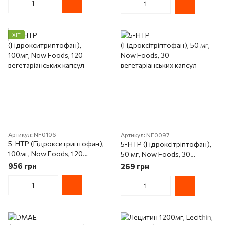
ХІТ
Артикул: NF0106
Артикул: NF0097
5-HTP (Гідрокситриптофан),
5-HTP (Гідроксітріптофан),
100мг, Now Foods, 120
50 мг, Now Foods, 30
вегетаріанських капсул
вегетаріанських капсул
956 грн
269 грн