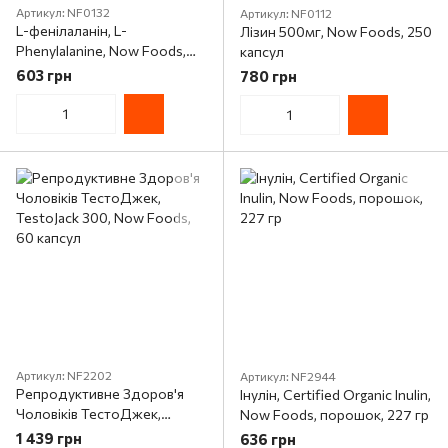
Артикул: NF0132
Артикул: NF0112
L-фенілаланін, L-
Лізин 500мг, Now Foods, 250
Phenylalanine, Now Foods,
капсул
500мг, 120 капсул
603 грн
780 грн
Артикул: NF2202
Артикул: NF2944
Репродуктивне Здоров'я
Інулін, Certified Organic Inulin,
Чоловіків ТестоДжек,
Now Foods, порошок, 227 гр
TestoJack 300, Now Foods,
1 439 грн
636 грн