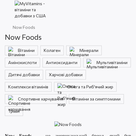
Now Foods
Now Foods
Вітаміни
Колаген
Мінерали
Амінокислоти
Антиоксиданти
Мультивітаміни
Дитячі добавки
Харчові добавки
Комплекси вітамінів
Омега та Риб'ячий жир
Спортивне харчування
Вітаміни за симптомами
Трави
Now Foods
— це американський бренд, який був