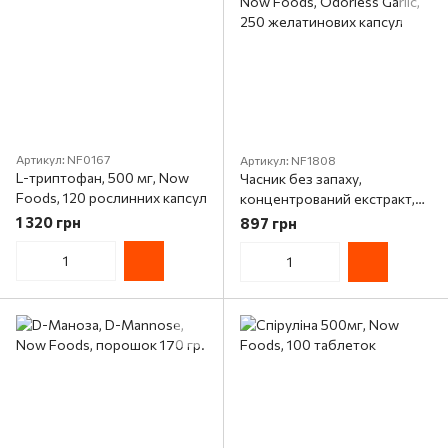
Артикул: NF0167
Артикул: NF1808
L-триптофан, 500 мг, Now
Часник без запаху,
Foods, 120 рослинних капсул
концентрований екстракт,
Now Foods, Odorless Garlic,
1 320 грн
897 грн
250 желатинових капсул