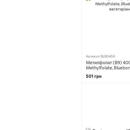
Артикул: BLB0456
Метилфолат (B9) 400мк
Methylfolate, Bluebon
вегетаріанських капс
501 грн