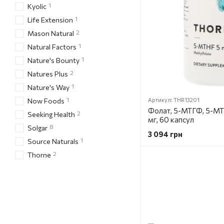
1
Kyolic
1
Life Extension
2
Mason Natural
1
Natural Factors
1
Nature's Bounty
2
Natures Plus
1
Nature's Way
1
Now Foods
Артикул: THR13201
Фолат, 5-МТГФ, 5-MTH
2
Seeking Health
мг, 60 капсул
8
Solgar
3 094 грн
1
Source Naturals
2
Thorne