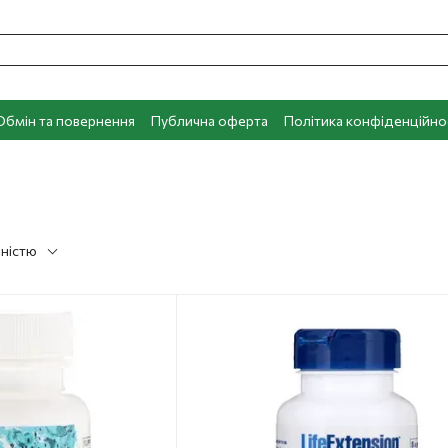
Обмін та повернення
Публична оферта
Політика конфіденційно
рністю