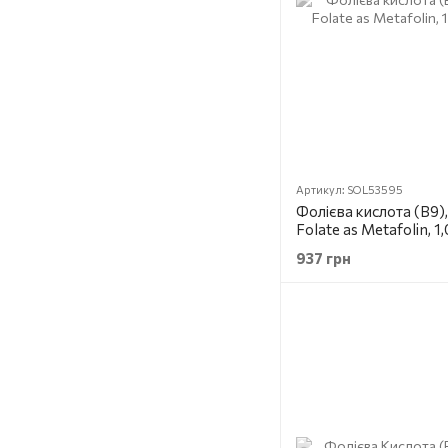
Артикул: SOL53595
Фолієва кислота (В9),
Folate as Metafolin, 
937 грн