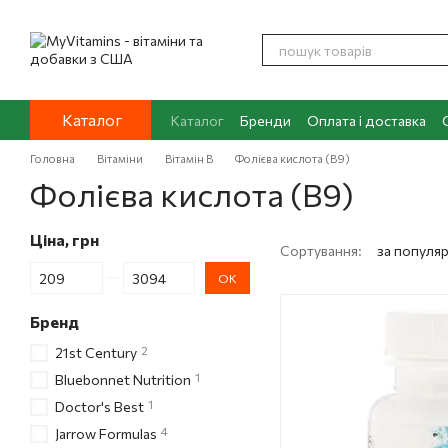
Перейти до основного контенту
Каталог
Каталог
Бренди
Оплата і доставка
Контакти
Про нас
Блог
Головна
Вітаміни
Вітамін В
Фолієва кислота (В9)
Фолієва кислота (В9)
Ціна, грн
Сортування:
за популя
Від Ціна, грн
До Ціна, грн
ОК
Бренд
2
21st Century
1
Bluebonnet Nutrition
1
Doctor's Best
4
Jarrow Formulas