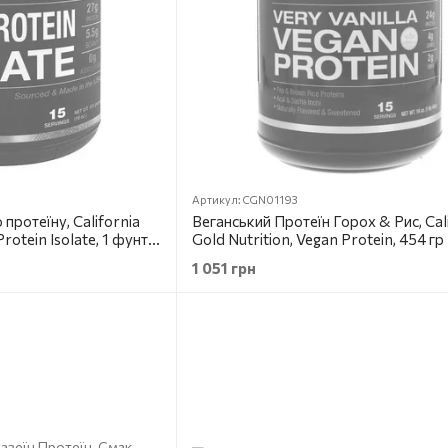
Артикул: CGN01193
протеїну, California
Веганський Протеїн Горох & Рис, Cal
rotein Isolate, 1 фунт
Gold Nutrition, Vegan Protein, 454 гр
1 051 грн