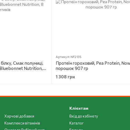
Артикул: NF2135
білку, Смак полуниці,
Протеїн гороховий, Pea Protein, Now
 Bluebonnet Nutrition, 8
порошок 907 гр
1 308 грн
Клієнтам
Харчові добавки
Вхід до кабінету
Комплекси вітамінів
Каталог