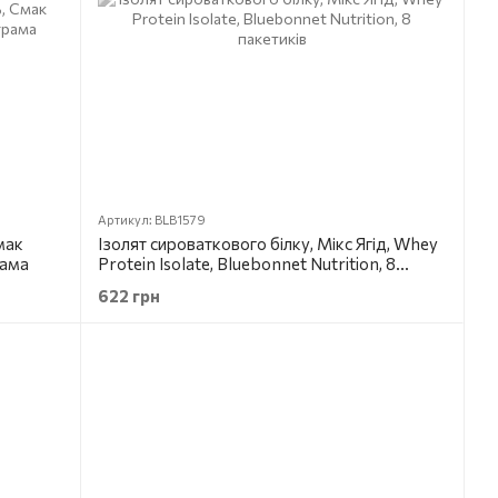
Артикул: BLB1579
мак
Ізолят сироваткового білку, Мікс Ягід, Whey
рама
Protein Isolate, Bluebonnet Nutrition, 8
пакетиків
622 грн