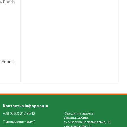
 Foods,
Контактна інформація
+38 (063) 212 95 12
Юридична адреса,
Україна, м.Київ,
Передзвонити вам?
вул. Велика Васильківська, 18,
2 поверх, офіс 58,