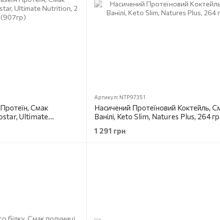
Артикул: NTP97351
 Протеїн, Смак
Насичений Протеїновий Коктейль, С
star, Ultimate
Ванілі, Keto Slim, Natures Plus, 264 г
07гр)
1 291 грн