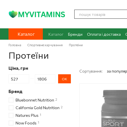
Перейти до основного контенту
Каталог
Каталог
Бренди
Оплата і доставка
Контакти
Про нас
Блог
Головна
Спортивне харчування
Протеїни
Протеїни
Ціна, грн
Сортування:
за популя
Від Ціна, грн
До Ціна, грн
ОК
Бренд
2
Bluebonnet Nutrition
2
California Gold Nutrition
1
Natures Plus
1
Now Foods