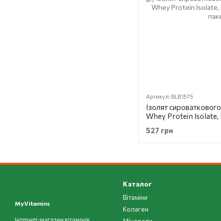
Артикул: BLB1575
Ізолят сироваткового 
Whey Protein Isolate,
пакетиків
527 грн
Каталог
Вітаміни
MyVitamins
Колаген
Інтернет-магазин вітамінів