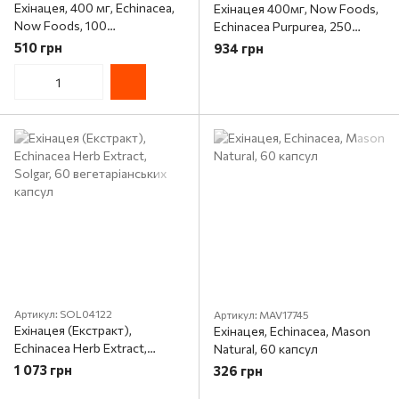
Ехінацея, 400 мг, Echinacea,
Ехінацея 400мг, Now Foods,
Now Foods, 100
Echinacea Purpurea, 250
вегетаріанських капсул
капсул
510 грн
934 грн
Артикул: SOL04122
Артикул: MAV17745
Ехінацея (Екстракт),
Ехінацея, Echinacea, Mason
Echinacea Herb Extract,
Natural, 60 капсул
Solgar, 60 вегетаріанських
1 073 грн
326 грн
капсул