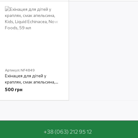
Артикул: NF4849
Ехінацея для дітей у
краплях, смак апельсина,
Kids, Liquid Echinacea, Now
500 грн
Foods, 59 мл
+38 (063) 212 95 12