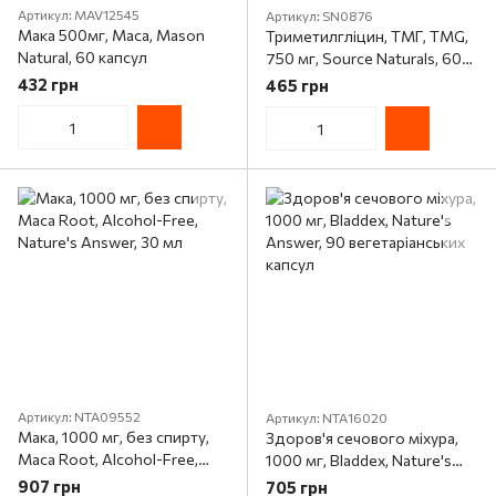
Артикул: MAV12545
Артикул: SN0876
Мака 500мг, Maca, Mason
Триметилгліцин, ТМГ, TMG,
Natural, 60 капсул
750 мг, Source Naturals, 60
таблеток
432 грн
465 грн
Артикул: NTA09552
Артикул: NTA16020
Мака, 1000 мг, без спирту,
Здоров'я сечового міхура,
Maca Root, Alcohol-Free,
1000 мг, Bladdex, Nature's
Nature's Answer, 30 мл
Answer, 90 вегетаріанських
907 грн
705 грн