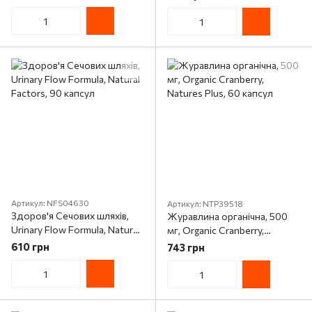
капсул
Артикул: NFS04630
Артикул: NTP39518
Здоров'я Сечових шляхів,
Журавлина органічна, 500
Urinary Flow Formula, Natural
мг, Organic Cranberry,
Factors, 90 капсул
Natures Plus, 60 капсул
610 грн
743 грн