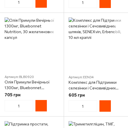
Артикул: BLB0920
Артикул: EEN34
Олія Примули Вечірньої
Комплекс для Підтримки
1300мг, Bluebonnet
селезінки і Сечовивідних
Nutrition, 30 желатинових
шляхів, SENEXvin, Erbenobili,
705 грн
605 грн
капсул
10 мл краплі