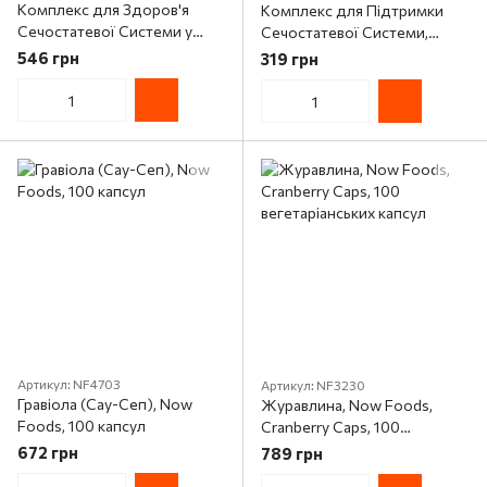
Комплекс для Здоров'я
Комплекс для Підтримки
Сечостатевої Системи у
Сечостатевої Системи,
Чоловіків, Erbenobili,
DiurVin, Erbenobili, 50мл
546 грн
319 грн
ProstVin, 60 таблеток
краплі
Артикул: NF4703
Артикул: NF3230
Гравіола (Сау-Сеп), Now
Журавлина, Now Foods,
Foods, 100 капсул
Cranberry Caps, 100
вегетаріанських капсул
672 грн
789 грн