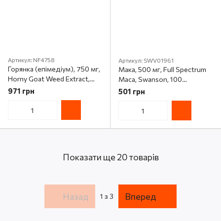
Артикул: NF4758
Артикул: SWV01961
Горянка (епімедіум), 750 мг,
Мака, 500 мг, Full Spectrum
Horny Goat Weed Extract,
Maca, Swanson, 100
Now Foods, 90 таблеток
веганських капсул
971 грн
501 грн
Показати ще 20 товарів
Назад
Вперед
1
з 3