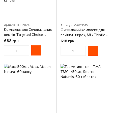
Артикул: BLB2024
Артикул: MAV13515
Комплекс для Сечовивідних
Очищаючий комплекс для
шляхів, Targeted Choice,
печінки і нирок, Milk Thistle &
Urinary Tract Support,
Cranberry, Mason Natural, 60
688 грн
618 грн
Bluebonnet Nutrition, 30
капсул
вегетаріанських капсул