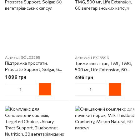
Артикул: SOL02295
Артикул: LEX18596
Підтримка простати,
Триметилгліцин, ТМГ, TMG,
Prostate Support, Solgar, 60
500 мг, Life Extension, 60
вегетаріанських капсул
вегетаріанських капсул
1 896 грн
496 грн