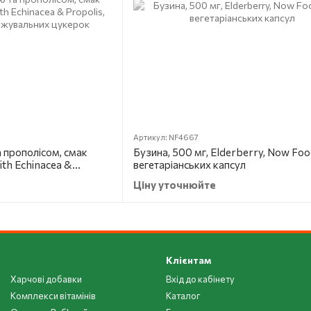
Артикул: NF4667
а прополісом, смак
Бузина, 500 мг, Elderberry, Now Foo
ith Echinacea &
вегетаріанських капсул
ral, 60 жувальних
Ціну уточнюйте
Клієнтам
Харчові добавки
Вхід до кабінету
Комплекси вітамінів
Каталог