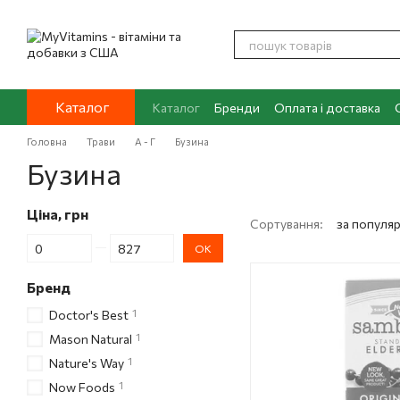
Перейти до основного контенту
Каталог
Каталог
Бренди
Оплата і доставка
Контакти
Про нас
Блог
Головна
Трави
А - Г
Бузина
Бузина
Ціна, грн
Сортування:
за популя
Від Ціна, грн
До Ціна, грн
ОК
Бренд
1
Doctor's Best
1
Mason Natural
1
Nature's Way
1
Now Foods