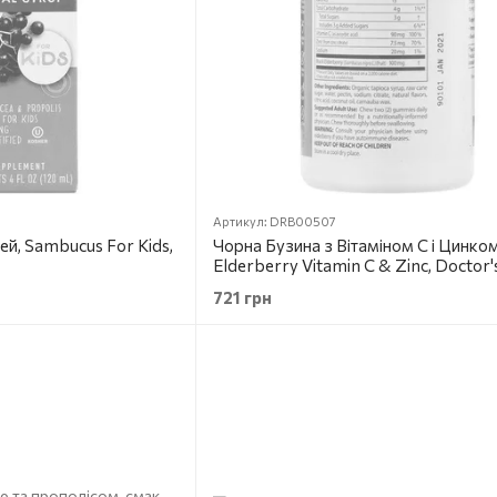
Артикул: DRB00507
ей, Sambucus For Kids,
Чорна Бузина з Вітаміном С і Цинком
Elderberry Vitamin C & Zinc, Doctor's
60 цукерок
721 грн