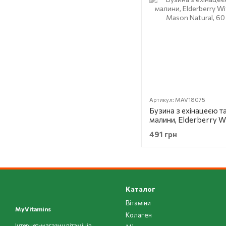
Артикул: MAV18075
Бузина з ехінацеєю т
малини, Elderberry W
Propolis, Mason Natu
491 грн
цукерок
Каталог
Вітаміни
MyVitamins
Колаген
Інтернет-магазин вітамінів