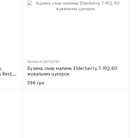
Артикул: QRT00127
,
Бузина, смак малини, Elderberry, T-RQ, 60
 Best,
жувальних цукерок
396 грн