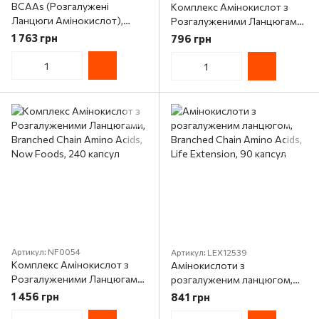
BCAAs (Розгалужені
Комплекс Амінокислот з
Ланцюги Амінокислот),
Розгалуженими Ланцюгами,
Bluebonnet Nutrition, 120
Branched Chain Amino Acids,
1 763 грн
796 грн
гелевих капсул
Now Foods, 120 капсул
Артикул: NF0054
Артикул: LEX12539
Комплекс Амінокислот з
Амінокислоти з
Розгалуженими Ланцюгами,
розгалуженим ланцюгом,
Branched Chain Amino Acids,
Branched Chain Amino Acids,
1 456 грн
841 грн
Now Foods, 240 капсул
Life Extension, 90 капсул