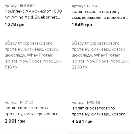
Артикул: BLB1580
Артикул: NF2143
Комплекс Амінокислот 1000
Ізолят соєвого протеїну,
мг, Amino Acid, Bluebonnet
смак вершкового шоколаду,
Nutrition, 90 капсул
Soy Protein Isolate, Now
1 278 грн
1 649 грн
Foods, порошок 907 гр
Артикул: NF2162
Артикул: NF2166
Ізолят сироваткового
Ізолят сироваткового
протеїну, смак вершкового
протеїну, смак вершкового
шоколаду, Whey Protein
шоколаду, Whey Protein
2 061 грн
4 584 грн
Isolate, Now Foods, порошок
Isolate, Now Foods, порошок
816 гр
2268 гр