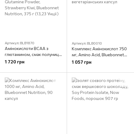
Артикул: BLB1870
Артикул: BLB0010
Амінокислоти BCAA з
Комплекс Амінокислот 750
глютамином, смак полуниці
мг, Amino Acid, Bluebonnet
та ківі, Extreme Edge BCAA +
Nutrition, 60 вегетаріанських
1 720 грн
1 057 грн
Glutamine Powder,
капсул
Strawberry Kiwi, Bluebonnet
Nutrition, 375 г (13,23 Унції)