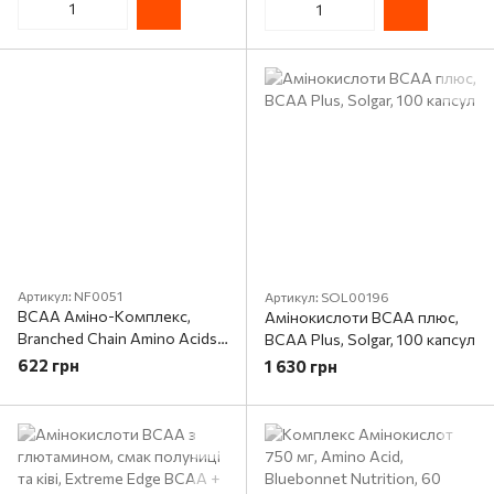
Артикул: NF0051
Артикул: SOL00196
BCAA Аміно-Комплекс,
Амінокислоти BCAA плюс,
Branched Chain Amino Acids,
BCAA Plus, Solgar, 100 капсул
Now Foods, 60 капсул
622 грн
1 630 грн