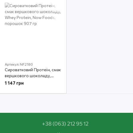
Артикул: NF2180
Сироватковий Протеїн, смак
вершкового шоколаду,
Whey Protein, Now Foods,
1 147 грн
порошок 907 гр
+38 (063) 212 95 12