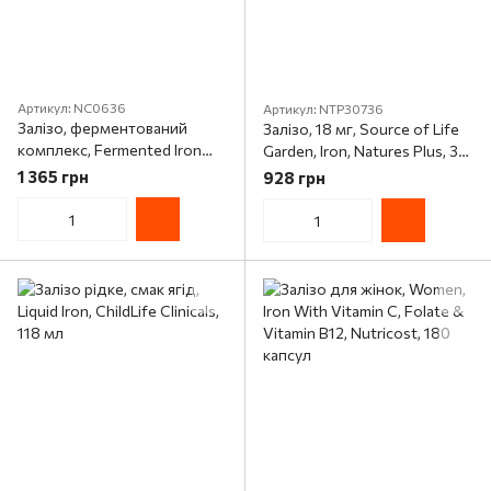
Артикул: NC0636
Артикул: NTP30736
Залізо, ферментований
Залізо, 18 мг, Source of Life
комплекс, Fermented Iron
Garden, Iron, Natures Plus, 30
Complex, New Chapter, 60
вегетаріанських капсул
1 365 грн
928 грн
вегетаріанських таблеток