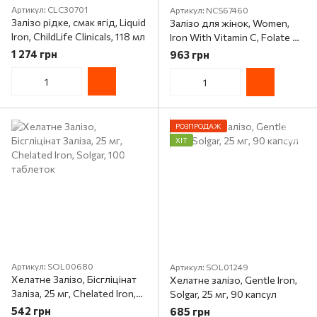
Артикул: CLC30701
Артикул: NCS67460
Залізо рідке, смак ягід, Liquid
Залізо для жінок, Women,
Iron, ChildLife Clinicals, 118 мл
Iron With Vitamin C, Folate &
Vitamin B12, Nutricost, 180
1 274 грн
963 грн
капсул
РОЗПРОДАЖ
ХІТ
Артикул: SOL00680
Артикул: SOL01249
Хелатне Залізо, Бісгліцінат
Хелатне залізо, Gentle Iron,
Заліза, 25 мг, Chelated Iron,
Solgar, 25 мг, 90 капсул
Solgar, 100 таблеток
542 грн
685 грн