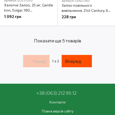
Артикул: SOL01250
Артикул: CEN27343
Хелатне Залізо, 25 мг, Gentle
Залізо повільного
Iron, Solgar, 180
вивільнення, 21st Century, 60
вегетаріанських капсул
таблеток
1 092 грн
228 грн
Показати ще 5 товарів
Назад
Вперед
1
з 2
+38 (063) 212 95 12
Контакти
Повна версія сайту