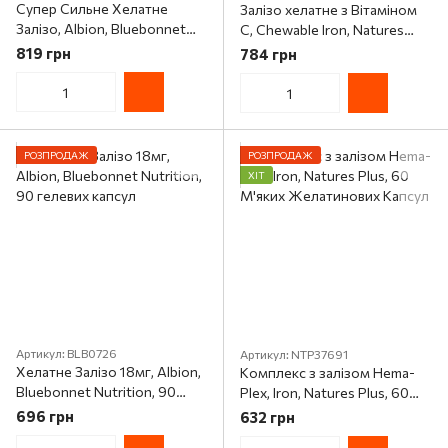
Супер Сильне Хелатне
Залізо хелатне з Вітаміном
Залiзо, Albion, Bluebonnet
С, Chewable Iron, Natures
Nutrition, 90 вегетаріанських
Plus, 90 жувальних таблеток
819 грн
784 грн
капсул
РОЗПРОДАЖ
РОЗПРОДАЖ
ХІТ
Артикул: BLB0726
Артикул: NTP37691
Хелатне Залiзо 18мг, Albion,
Комплекс з залізом Hema-
Bluebonnet Nutrition, 90
Plex, Iron, Natures Plus, 60
гелевих капсул
М'яких Желатинових Капсул
696 грн
632 грн