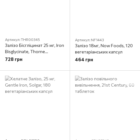
Артикул: THR00345
Артикул: NF1443
Залізо Бісгліцинат 25 мг, Iron
Залізо 18мг, Now Foods, 120
Bisglycinate, Thorne
вегетаріанських капсул
Research, 60 капсул
728 грн
464 грн