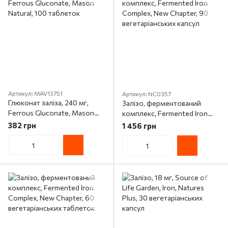
Артикул: MAV13751
Артикул: NC0357
Глюконат заліза, 240 мг,
Залізо, ферментований
Ferrous Gluconate, Mason
комплекс, Fermented Iron
Natural, 100 таблеток
Complex, New Chapter, 90
382 грн
1 456 грн
вегетаріанських капсул