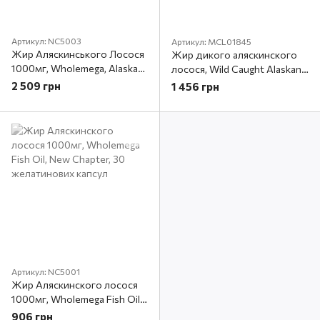
Артикул: NC5003
Артикул: MCL01845
Жир Аляскинського Лосося
Жир дикого аляскинского
1000мг, Wholemega, Alaskan
лосося, Wild Caught Alaskan
Salmon Oil, New Chapter, 120
Salmon Oil, Dr. Mercola, 90
2 509 грн
1 456 грн
желатинових капсул
капсул
Артикул: NC5001
Жир Аляскинского лосося
1000мг, Wholemega Fish Oil,
New Chapter, 30
906 грн