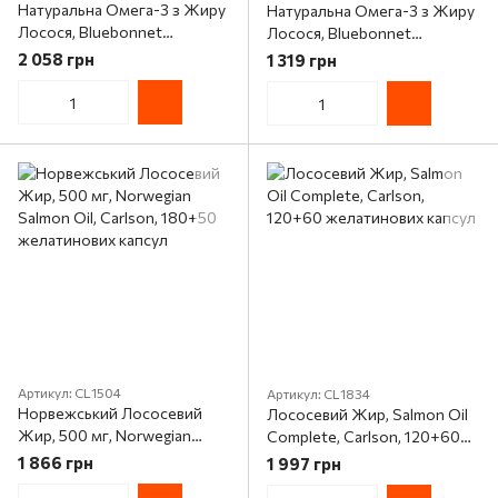
Натуральна Омега-3 з Жиру
Натуральна Омега-3 з Жиру
Лосося, Bluebonnet
Лосося, Bluebonnet
Nutrition, 180 желатинових
Nutrition, 90 желатинових
2 058 грн
1 319 грн
капсул
капсул
Артикул: CL1504
Артикул: CL1834
Норвежський Лососевий
Лососевий Жир, Salmon Oil
Жир, 500 мг, Norwegian
Complete, Carlson, 120+60
Salmon Oil, Carlson, 180+50
желатинових капсул
1 866 грн
1 997 грн
желатинових капсул