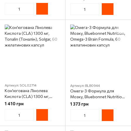
желатинових капсул
Рибок
Артикул: SOL02714
Артикул: BLB0944
Кон'югована Лінолева
Омега-3 Формула для
Кислота (CLA) 1300 мг,
Мозку, Bluebonnet Nutrition,
Tonalin (Тоналін), Solgar, 60
Omega-3 Brain Formula, 60
1 410 грн
1 373 грн
желатинових капсул
желатинових капсул