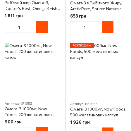
Риб'ячий жир Омега-3,
Омега 3 з Риб'ячого Жиру,
Doctor's Best, Omega 3 Fish
ArcticPure, Source Naturals,
Oil with Goldenomega, 1000
60 желатинових капсул
1 811 грн
653 грн
мг, 120 капсул
РОЗПРОДАЖ
Артикул: NF1652
Артикул: NF1653
Омега-3 1000мг, Now
Омега-3 1000мг, Now Foods,
Foods, 200 желатинових
500 желатинових капсул
капсул
900 грн
1 926 грн