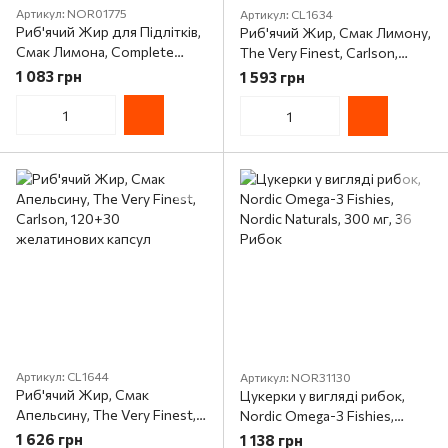
Артикул: NOR01775
Артикул: CL1634
Риб'ячий Жир для Підлітків,
Риб'ячий Жир, Смак Лимону,
Смак Лимона, Complete
The Very Finest, Carlson,
Omega Junior, Nordic Naturals,
120+30 желатинових капсул
1 083 грн
1 593 грн
283 мг, 90 капсул
Артикул: CL1644
Артикул: NOR31130
Риб'ячий Жир, Смак
Цукерки у вигляді рибок,
Апельсину, The Very Finest,
Nordic Omega-3 Fishies,
Carlson, 120+30
Nordic Naturals, 300 мг, 36
1 626 грн
1 138 грн