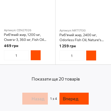
Артикул: CEN27026
Артикул: NRT17130
Риб'ячий жир, 1200 мг,
Риб'ячий жир, 2400 мг,
Омега-3, 360 мг, Fish Oil
Odorless Fish Oil, Nature's
Omega 3, 21st Century, 90
Bounty, 90 гелевих капсул
469 грн
1 259 грн
желатинових капсул
Показати ще 20 товарів
Назад
Вперед
1
з 4