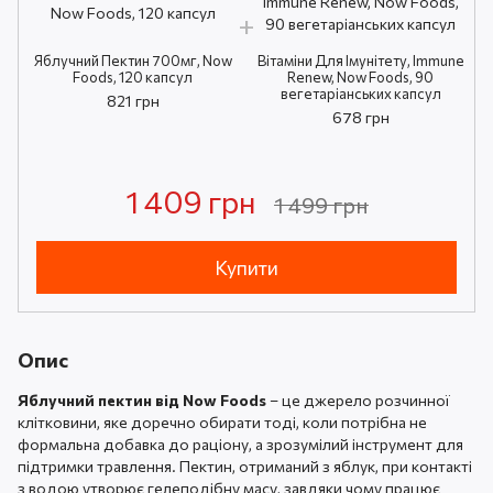
Яблучний Пектин 700мг, Now
Вітаміни Для Імунітету, Immune
Foods, 120 капсул
Renew, Now Foods, 90
вегетаріанських капсул
821 грн
678 грн
1 409 грн
1 499 грн
Купити
Опис
Яблучний пектин від Now Foods
– це джерело розчинної
клітковини, яке доречно обирати тоді, коли потрібна не
формальна добавка до раціону, а зрозумілий інструмент для
підтримки травлення. Пектин, отриманий з яблук, при контакті
з водою утворює гелеподібну масу, завдяки чому працює