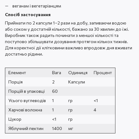
веганам і вегетаріанцям
Спосіб застосування
Приймати по 2 капсули 1–2 рази на добу, запиваючи водою
або соком у достатній кількості, бажано за 30 хвилин до їжі.
Виробник також радить починати з меншої кількості та
поступово збільшувати дозування протягом кількох тижнів.
Для коректної дії клітковини важливо впродовж дня вживати
достатньо рідини.
Елемент
Вага
Одиниця
Процент
Порція
2
Капсули
Порцій в упаковці
60
Усього вуглеводів
1
гр
<1
Харчові волокна
1
гр
4
Цукор
<1
гр
Яблучний пектин
1400
мг