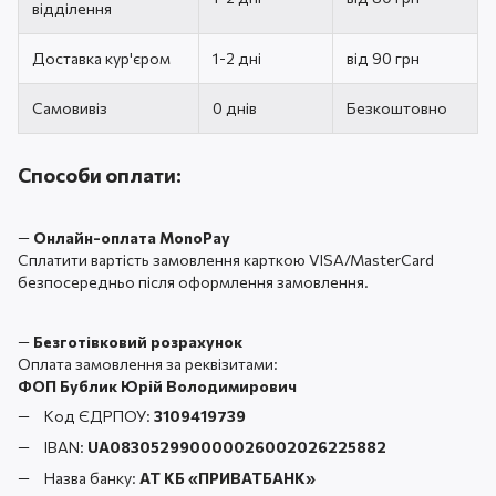
відділення
Доставка кур'єром
1-2 дні
від 90 грн
Самовивіз
0 днів
Безкоштовно
Способи оплати:
—
Онлайн-оплата MonoPay
Сплатити вартість замовлення карткою VISA/MasterCard
безпосередньо після оформлення замовлення.
—
Безготівковий розрахунок
Оплата замовлення за реквізитами:
ФОП Бублик Юрій Володимирович
Код ЄДРПОУ:
3109419739
IBAN:
UA083052990000026002026225882
Назва банку:
АТ КБ «ПРИВАТБАНК
»