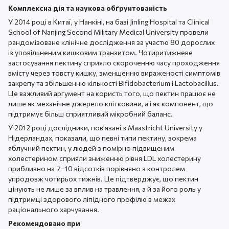
Комплексна дія та наукова обґрунтованість
У 2014 році в Китаї, у Нанкіні, на базі Jinling Hospital та Clinical
School of Nanjing Second Military Medical University провели
рандомізоване клінічне дослідження за участю 80 дорослих
із уповільненим кишковим транзитом. Чотиритижневе
застосування пектину сприяло скороченню часу проходження
вмісту через товсту кишку, зменшенню вираженості симптомів
закрепу та збільшенню кількості Bifidobacterium і Lactobacillus.
Це важливий аргумент на користь того, що пектин працює не
лише як механічне джерело клітковини, а і як компонент, що
підтримує більш сприятливий мікробний баланс.
У 2012 році дослідники, пов’язані з Maastricht University у
Нідерландах, показали, що певні типи пектину, зокрема
яблучний пектин, у людей з помірно підвищеним
холестерином сприяли зниженню рівня LDL холестерину
приблизно на 7–10 відсотків порівняно з контролем
упродовж чотирьох тижнів. Це підтверджує, що пектин
цінують не лише за вплив на травлення, а й за його роль у
підтримці здорового ліпідного профілю в межах
раціонального харчування.
Рекомендовано при