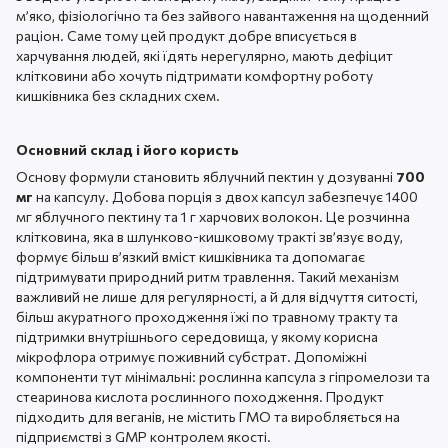
м’яко, фізіологічно та без зайвого навантаження на щоденний
раціон. Саме тому цей продукт добре вписується в
харчування людей, які їдять нерегулярно, мають дефіцит
клітковини або хочуть підтримати комфортну роботу
кишківника без складних схем.
Основний склад і його користь
Основу формули становить яблучний пектин у дозуванні
700
мг
на капсулу. Добова порція з двох капсул забезпечує 1400
мг яблучного пектину та 1 г харчових волокон. Це розчинна
клітковина, яка в шлунково-кишковому тракті зв’язує воду,
формує більш в’язкий вміст кишківника та допомагає
підтримувати природний ритм травлення. Такий механізм
важливий не лише для регулярності, а й для відчуття ситості,
більш акуратного проходження їжі по травному тракту та
підтримки внутрішнього середовища, у якому корисна
мікрофлора отримує поживний субстрат. Допоміжні
компоненти тут мінімальні: рослинна капсула з гіпромелози та
стеаринова кислота рослинного походження. Продукт
підходить для веганів, не містить ГМО та виробляється на
підприємстві з GMP контролем якості.