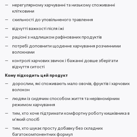
нерегулярному харчуванні та низькому споживанні
клітковини
схильності до уповільненого травлення
відчутті важкості після їжі
раціоні з надлишком рафінованих продуктів
потребі доповнити щоденне харчування розчинними
волокнами
контролі харчових звичок і бажанні довше зберігати
відчуття ситості
Кому підходить цей продукт
дорослим, які споживають мало овочів, фруктів і харчових
волокон
людям із сидячим способом життя та нерівномірним
режимом харчування
тим, хто хоче підтримати комфортну роботу кишківника в
м’який спосіб
тим, хто шукає просту добавку без складних
багатокомпонентних формул