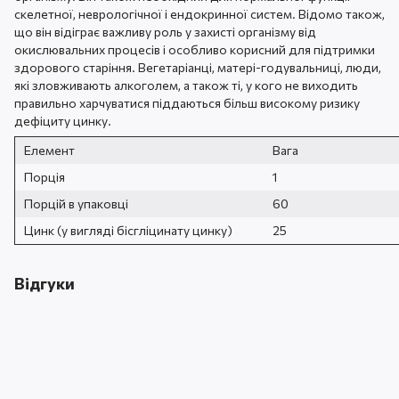
скелетної, неврологічної і ендокринної систем. Відомо також,
що він відіграє важливу роль у захисті організму від
окислювальних процесів і особливо корисний для підтримки
здорового старіння. Вегетаріанці, матері-годувальниці, люди,
які зловживають алкоголем, а також ті, у кого не виходить
правильно харчуватися піддаються більш високому ризику
дефіциту цинку.
Елемент
Вага
Порція
1
Порцій в упаковці
60
Цинк (у вигляді бісгліцинату цинку)
25
Відгуки