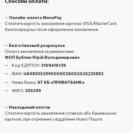
Способи оплати:
—
Онлайн-оплата MonoPay
Сплатити вартість замовлення карткою VISA/MasterCard
безпосередньо після оформлення замовлення.
—
Безготівковий розрахунок
Оплата замовлення за реквізитами:
ФОП Бублик Юрій Володимирович
Код ЄДРПОУ:
3109419739
IBAN:
UA083052990000026002026225882
Назва банку:
АТ КБ «ПРИВАТБАНК
»
МФО:
305299
—
Накладений платіж
Сплатити вартість замовлення готівкою або банківською
карткою, при отриманні у відділенні Нової Пошти.