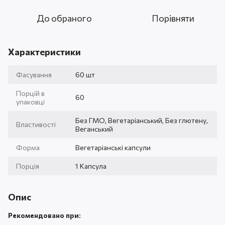
До обраного
Порівняти
Характеристики
Фасування
60 шт
Порцій в
60
упаковці
Без ГМО, Вегетаріанський, Без глютену,
Властивості
Веганський
Форма
Вегетаріанські капсули
Порція
1 Капсула
Опис
Рекомендовано при: