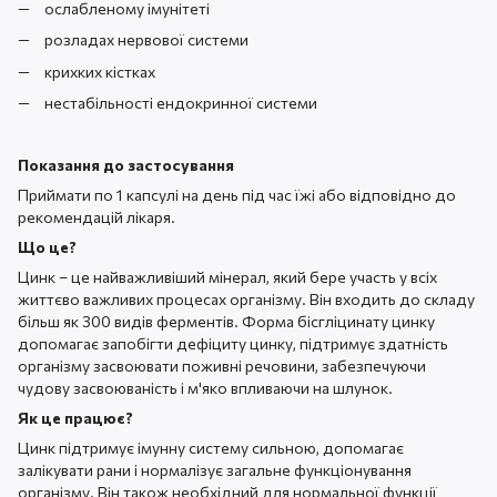
ослабленому імунітеті
розладах нервової системи
крихких кістках
нестабільності ендокринної системи
Показання до застосування
Приймати по 1 капсулі на день під час їжі або відповідно до
рекомендацій лікаря.
Що це?
Цинк – це найважливіший мінерал, який бере участь у всіх
життєво важливих процесах організму. Він входить до складу
більш як 300 видів ферментів. Форма бісгліцинату цинку
допомагає запобігти дефіциту цинку, підтримує здатність
організму засвоювати поживні речовини, забезпечуючи
чудову засвоюваність і м'яко впливаючи на шлунок.
Як це працює?
Цинк підтримує імунну систему сильною, допомагає
залікувати рани і нормалізує загальне функціонування
організму. Він також необхідний для нормальної функції