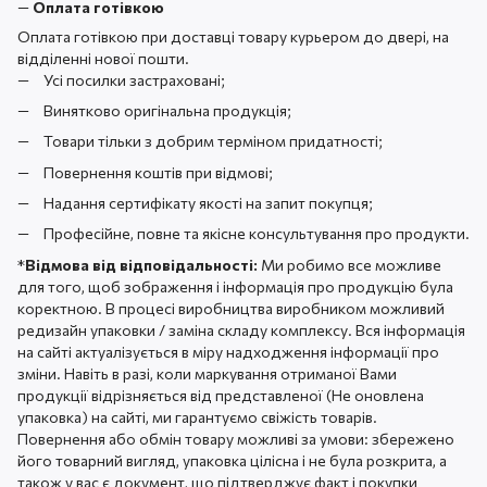
—
Оплата готівкою
Оплата готівкою при доставці товару курьером до двері, на
відділенні нової пошти.
Усі посилки застраховані;
Винятково оригінальна продукція;
Товари тільки з добрим терміном придатності;
Повернення коштів при відмові;
Надання сертифікату якості на запит покупця;
Професійне, повне та якісне консультування про продукти.
*
Відмова від відповідальності:
Ми робимо все можливе
для того, щоб зображення і інформація про продукцію була
коректною. В процесі виробництва виробником можливий
редизайн упаковки / заміна складу комплексу. Вся інформація
на сайті актуалізується в міру надходження інформації про
зміни. Навіть в разі, коли маркування отриманої Вами
продукції відрізняється від представленої (Не оновлена ​​
упаковка) на сайті, ми гарантуємо свіжість товарів.
Повернення або обмін товару можливі за умови: збережено
його товарний вигляд, упаковка цілісна і не була розкрита, а
також у вас є документ, що підтверджує факт і покупки