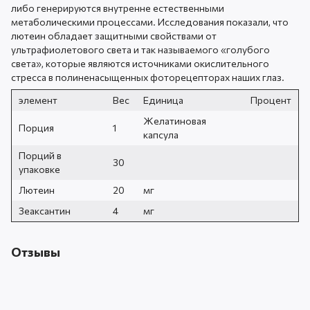
либо генерируются внутренне естественными
метаболическими процессами. Исследования показали, что
лютеин обладает защитными свойствами от
ультрафиолетового света и так называемого «голубого
света», которые являются источниками окислительного
стресса в полиненасыщенных фоторецепторах наших глаз.
элемент
Вес
Единица
Процент
Желатиновая
Порция
1
капсула
Порций в
30
упаковке
Лютеин
20
мг
Зеаксантин
4
мг
Отзывы