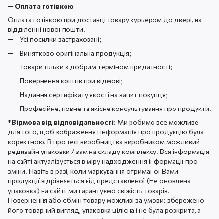
—
Оплата готівкою
Оплата готівкою при доставці товару курьером до двері, на
відділенні нової пошти.
Усі посилки застраховані;
Винятково оригінальна продукція;
Товари тільки з добрим терміном придатності;
Повернення коштів при відмові;
Надання сертифікату якості на запит покупця;
Професійне, повне та якісне консультування про продукти.
*
Відмова від відповідальності:
Ми робимо все можливе
для того, щоб зображення і інформація про продукцію була
коректною. В процесі виробництва виробником можливий
редизайн упаковки / заміна складу комплексу. Вся інформація
на сайті актуалізується в міру надходження інформації про
зміни. Навіть в разі, коли маркування отриманої Вами
продукції відрізняється від представленої (Не оновлена ​​
упаковка) на сайті, ми гарантуємо свіжість товарів.
Повернення або обмін товару можливі за умови: збережено
його товарний вигляд, упаковка цілісна і не була розкрита, а