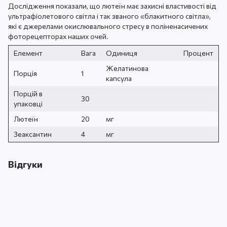
Дослідження показали, що лютеїн має захисні властивості від
ультрафіолетового світла і так званого «блакитного світла»,
які є джерелами окислювального стресу в поліненасичених
фоторецепторах наших очей.
Елемент
Вага
Одиниця
Процент
Желатинова
Порція
1
капсула
Порцій в
30
упаковці
Лютеїн
20
мг
Зеаксантин
4
мг
Відгуки