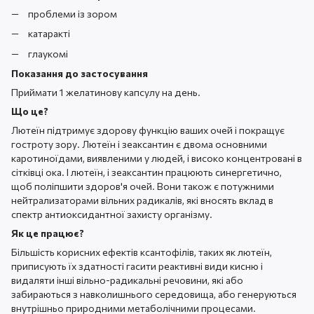
проблеми із зором
катаракті
глаукомі
Показання до застосування
Приймати 1 желатинову капсулу на день.
Що це?
Лютеїн підтримує здорову функцію ваших очей і покращує
гостроту зору. Лютеїн і зеаксантин є двома основними
каротиноїдами, виявленими у людей, і високо концентровані в
сітківці ока. І лютеїн, і зеаксантин працюють синергетично,
щоб поліпшити здоров'я очей. Вони також є потужними
нейтрализаторами вільних радикалів, які вносять вклад в
спектр антиоксидантної захисту організму.
Як це працює?
Більшість корисних ефектів ксантофілів, таких як лютеїн,
приписують їх здатності гасити реактивні види кисню і
видаляти інші вільно-радикальні речовини, які або
забираються з навколишнього середовища, або генеруються
внутрішньо природними метаболічними процесами.