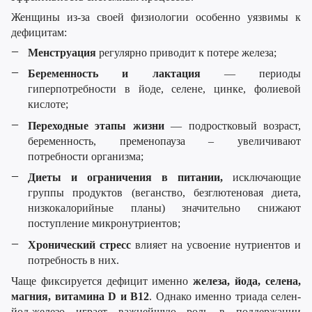
Женщины из-за своей физиологии особенно уязвимы к
дефицитам:
Менструация
регулярно приводит к потере железа;
Беременность и лактация
— периоды
гиперпотребности в йоде, селене, цинке, фолиевой
кислоте;
Переходные этапы жизни
— подростковый возраст,
беременность, пременопауза – увеличивают
потребности организма;
Диеты и ограничения в питании,
исключающие
группы продуктов (веганство, безглютеновая диета,
низкокалорийные планы) значительно снижают
поступление микронутриентов;
Хронический стресс
влияет на усвоение нутриентов и
потребность в них.
Чаще фиксируется дефицит именно
железа, йода, селена,
магния, витамина D и B12
. Однако именно триада селен-
йод-железо играет важнейшую роль в поддержании