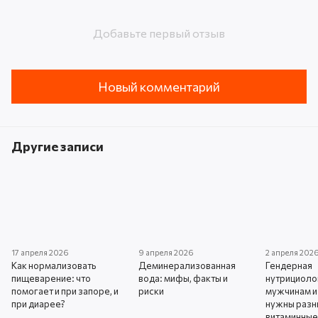
Добавьте первый отзыв
Новый комментарий
Другие записи
17 апреля 2026
9 апреля 2026
2 апреля 202
Как нормализовать
Деминерализованная
Гендерная
пищеварение: что
вода: мифы, факты и
нутрициоло
помогает и при запоре, и
риски
мужчинам 
при диарее?
нужны раз
витаминные