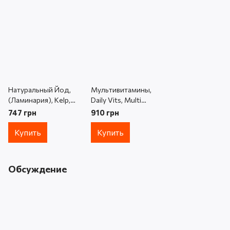
Натуральный Йод,
Мультивитамины,
(Ламинария), Kelp,
Daily Vits, Multi
Now Foods, 250
Vitamin & Mineral,
747 грн
910 грн
капсул
Now Foods, 120
капсул
Купить
Купить
Обсуждение