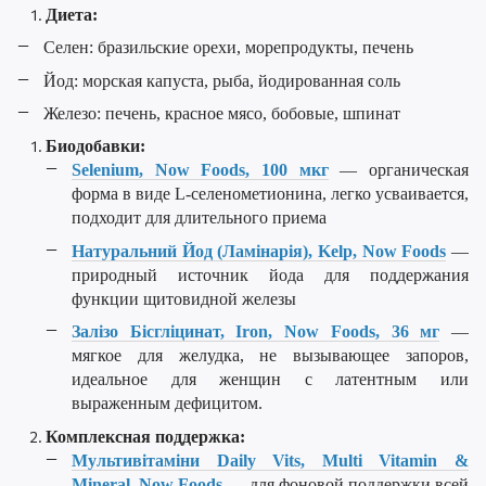
Диета:
Селен: бразильские орехи, морепродукты, печень
Йод: морская капуста, рыба, йодированная соль
Железо: печень, красное мясо, бобовые, шпинат
Биодобавки:
Selenium, Now Foods, 100 мкг
— органическая
форма в виде L-селенометионина, легко усваивается,
подходит для длительного приема
Натуральний Йод (Ламінарія), Kelp, Now Foods
—
природный источник йода для поддержания
функции щитовидной железы
Залізо Бісгліцинат, Iron, Now Foods, 36 мг
—
мягкое для желудка, не вызывающее запоров,
идеальное для женщин с латентным или
выраженным дефицитом.
Комплексная поддержка:
Мультивітаміни Daily Vits, Multi Vitamin &
Mineral, Now Foods
— для фоновой поддержки всей