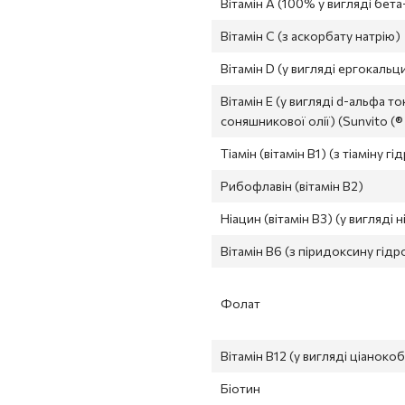
Вітамін A (100% у вигляді бет
Вітамін С (з аскорбату натрію)
Вітамін D (у вигляді ергокаль
Вітамін E (у вигляді d-альфа т
соняшникової олії) (Sunvito (
Тіамін (вітамін B1) (з тіаміну 
Рибофлавін (вітамін B2)
Ніацин (вітамін B3) (у вигляді 
Вітамін B6 (з піридоксину гід
Фолат
Вітамін B12 (у вигляді ціаноко
Біотин