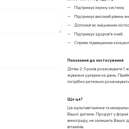
Підтримує імунну систему
Підтримує високий рівень ен
Допомагає зміцненню кістко
Підтримує здоров'я очей
Сприяє підвищенню концентр
Показання до застосування
Дітям 2-3 років розжовувати 1 ж
жувальні цукерки на день. Прийм
потрібно ретельно розжовувати
Що це?
Це мультивітамінна та мінераль
Вашої дитини. Продукт у формі 
винограду, не залишить Вашої
вітамінів.