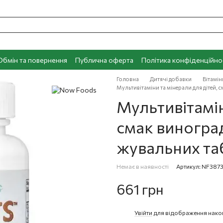
Обмін та повернення
Публична оферта
Політика конфіденційно
Головна
Дитячі добавки
Вітамін
Мультивітаміни та мінерали для дітей, 
Мультивітамін
смак виноград
жувальних та
Немає в наявності
Артикул: NF387
661 грн
Увійти
для відображення нако
%