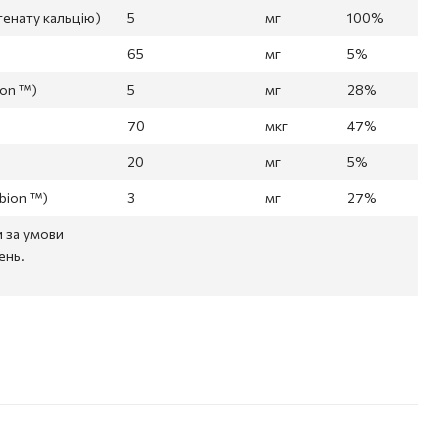
тенату кальцію)
5
мг
100%
65
мг
5%
ion ™)
5
мг
28%
70
мкг
47%
20
мг
5%
lbion ™)
3
мг
27%
и за умови
ень.