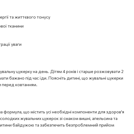
ергії та життєвого тонусу
вої тканини
ації уваги
увальну цукерку на день. Дітям 4 років і старше розжовувати 2
ати бажано під час їди. Поясніть дитині, що жувальні цукерки
 перед ковтанням.
на формула, що містить усі необхідні компоненти для здоров'я
солодких жувальних цукерок зі смаком вишні, апельсина та
 дитини байдужою та забезпечить безпроблемний прийом