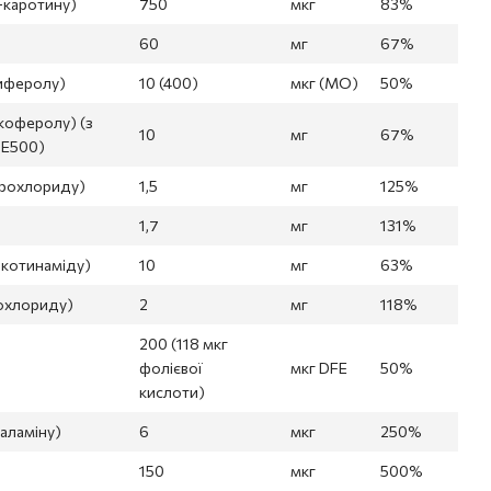
а-каротину)
750
мкг
83%
60
мг
67%
циферолу)
10 (400)
мкг (МО)
50%
окоферолу) (з
10
мг
67%
® E500)
гідрохлориду)
1,5
мг
125%
1,7
мг
131%
нікотинаміду)
10
мг
63%
рохлориду)
2
мг
118%
200 (118 мкг
фолієвої
мкг DFE
50%
кислоти)
баламіну)
6
мкг
250%
150
мкг
500%