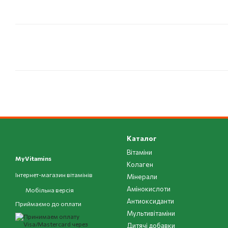
Каталог
Вітаміни
MyVitamins
Колаген
Інтернет-магазин вітамінів
Мінерали
Амінокислоти
Мобільна версія
Антиоксиданти
Приймаємо до оплати
Мультивітаміни
Дитячі добавки