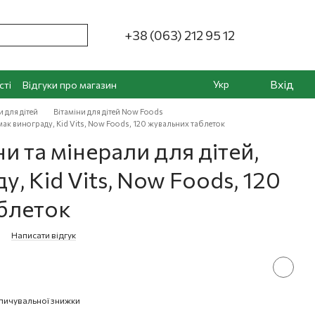
+38 (063) 212 95 12
Вхід
Укр
сті
Відгуки про магазин
и для дітей
Вітаміни для дітей Now Foods
смак винограду, Kid Vits, Now Foods, 120 жувальних таблеток
и та мінерали для дітей,
у, Kid Vits, Now Foods, 120
блеток
3
Написати відгук
пичувальної знижки