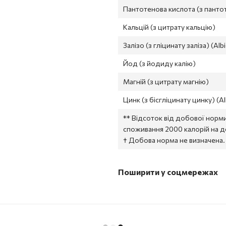
Пантотенова кислота (з панто
Кальцій (з цитрату кальцію)
Залізо (з гліцинату заліза) (Alb
Йод (з йодиду калію)
Магній (з цитрату магнію)
Цинк (з бісгліцинату цинку) (A
** Відсоток від добової норм
споживання 2000 калорій на д
† Добова норма не визначена.
Поширити у соцмережах