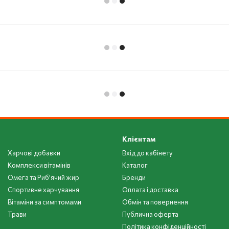
Клієнтам
Харчові добавки
Вхід до кабінету
Комплекси вітамінів
Каталог
Омега та Риб'ячий жир
Бренди
Спортивне харчування
Оплата і доставка
Вітаміни за симптомами
Обмін та повернення
Трави
Публична оферта
Політика конфіденційності