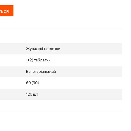
ться
Жувальні таблетки
1 (2) таблетки
Вегетаріанський
60 (30)
120 шт