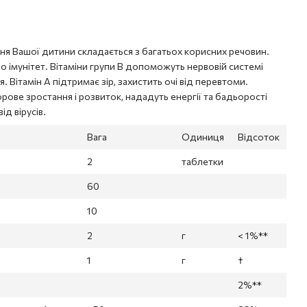
ня Вашої дитини складається з багатьох корисних речовин.
о імунітет. Вітаміни групи В допоможуть нервовій системі
 Вітамін А підтримає зір, захистить очі від перевтоми.
рове зростання і розвиток, нададуть енергії та бадьорості
ід вірусів.
Вага
Одиниця
Відсоток
2
таблетки
60
10
2
г
< 1%**
1
г
†
2%**