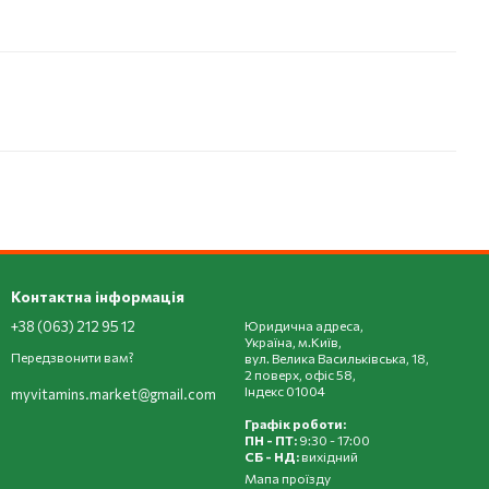
Контактна інформація
+38 (063) 212 95 12
Юридична адреса,
Україна, м.Київ,
Передзвонити вам?
вул. Велика Васильківська, 18,
2 поверх, офіс 58,
Індекс 01004
myvitamins.market@gmail.com
Графік роботи:
ПН - ПТ:
9:30 - 17:00
СБ - НД:
вихідний
Мапа проїзду