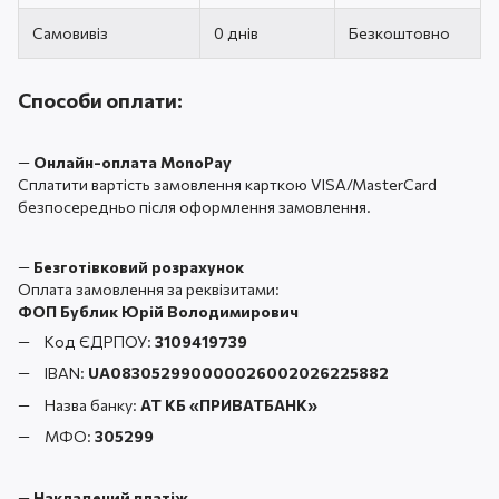
Самовивіз
0 днів
Безкоштовно
Способи оплати:
—
Онлайн-оплата MonoPay
Сплатити вартість замовлення карткою VISA/MasterCard
безпосередньо після оформлення замовлення.
—
Безготівковий розрахунок
Оплата замовлення за реквізитами:
ФОП Бублик Юрій Володимирович
Код ЄДРПОУ:
3109419739
IBAN:
UA083052990000026002026225882
Назва банку:
АТ КБ «ПРИВАТБАНК
»
МФО:
305299
—
Накладений платіж