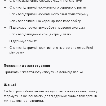
Сприяє зміцненню серцево-судинної системи
Сприяє підтримці нормального серцевого ритму
Сприяє підтримці нормального рівня холестерину
Сприяє поліпшенню коронарного кровообігу
Підтримує нормальну роботу нервової системи
Сприяє підвищенню концентрації уваги
Підтримує пам'ять
Сприяє підтримці позитивного настрою та емоційної
рівноваги
Показання до застосування
Приймати 1 желатинову капсулу на день під час їжі.
Що це?
Carlson розробили унікальну мультивітамінну та мінеральну
формулу на основі омеги для підтримки майже всіх органів
життєдіяльності людини.