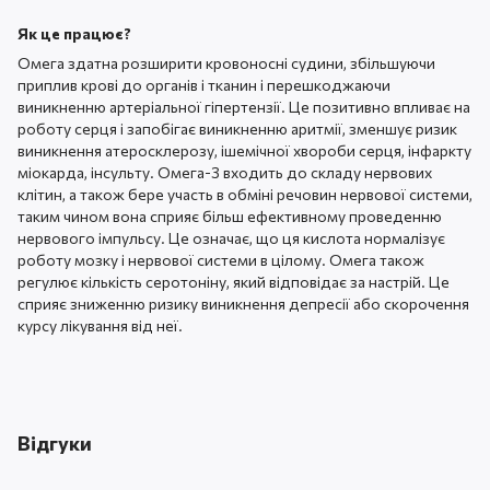
Як це працює?
Омега здатна розширити кровоносні судини, збільшуючи
приплив крові до органів і тканин і перешкоджаючи
виникненню артеріальної гіпертензії. Це позитивно впливає на
роботу серця і запобігає виникненню аритмії, зменшує ризик
виникнення атеросклерозу, ішемічної хвороби серця, інфаркту
міокарда, інсульту. Омега-3 входить до складу нервових
клітин, а також бере участь в обміні речовин нервової системи,
таким чином вона сприяє більш ефективному проведенню
нервового імпульсу. Це означає, що ця кислота нормалізує
роботу мозку і нервової системи в цілому. Омега також
регулює кількість серотоніну, який відповідає за настрій. Це
сприяє зниженню ризику виникнення депресії або скорочення
курсу лікування від неї.
Відгуки