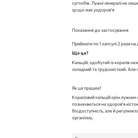
суглобів. Лужні мінералі не лиш
sp;що має уздоров'я
Показання до застосування
Приймати по 1 капсулі 2 рази на
Що це?
Кальцій, здобутий із коралів н
складний та трудомісткий. Але 
Як це працює?
Кораловий кальцій крім лужних 
позначаються на здоров'я кісток
біодоступність, але й регулюють
організму.