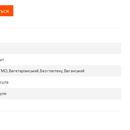
ться
шт
ГМО, Вегетаріанський, Без глютену, Веганський
псула
сули