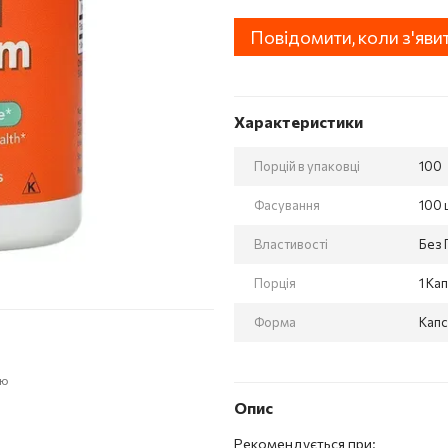
Повідомити, коли з'яви
Характеристики
Порцій в упаковці
100
Фасування
100 
Властивості
Без 
Порція
1 Ка
Форма
Кап
ою
Опис
Рекомендується при: