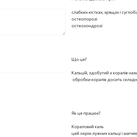
слабких кістках, хрящах і суглоб
остеопорозі
остеохондрозі
Що це?
Кальцій, здобутий з коралів на
обробки коралів досить складни
Як це працює?
Кораловий каль
цей окрім лужних кальці і магні