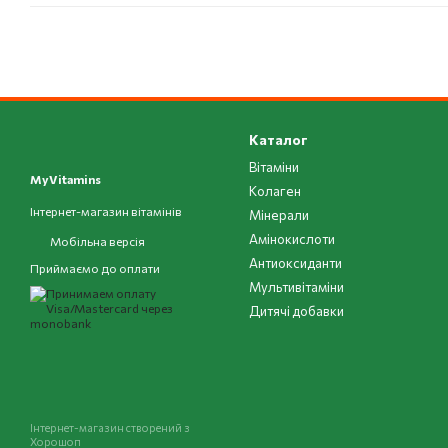
Каталог
Вітаміни
MyVitamins
Колаген
Інтернет-магазин вітамінів
Мінерали
Амінокислоти
Мобільна версія
Антиоксиданти
Приймаємо до оплати
Мультивітаміни
Дитячі добавки
Інтернет-магазин створений з
Хорошоп