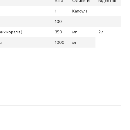
Вага
Одиниця
Відсоток
1
Капсула
100
них коралів)
350
мг
27
в
1000
мг