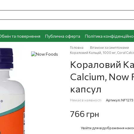
Обмін та повернення
Публична оферта
Політика конфіденційно
Головна
Вітаміни за симптомами
Кораловий Кальцій, 1000 мг, Coral Calc
Кораловий Кал
Calcium, Now 
капсул
Немає в наявності
Артикул: NF1273
766 грн
Увійти
для відображення нако
%