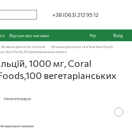
+38 (063) 212 95 12
Вхід
Укр
сті
Відгуки про магазин
Вітаміни для кісток та м'язів
Вітаміни для кісток та м'язів Now Foods
ium, Now Foods,100 вегетаріанських капсул
ьцій, 1000 мг, Coral
Foods,100 вегетаріанських
Написати відгук
пичувальної знижки