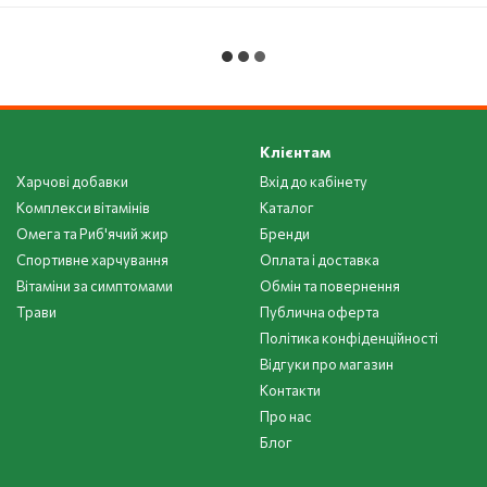
Клієнтам
Харчові добавки
Вхід до кабінету
Комплекси вітамінів
Каталог
Омега та Риб'ячий жир
Бренди
Спортивне харчування
Оплата і доставка
Вітаміни за симптомами
Обмін та повернення
Трави
Публична оферта
Політика конфіденційності
Відгуки про магазин
Контакти
Про нас
Блог