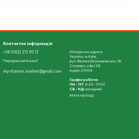
Контактна інформація
+38 (063) 212 95 12
Юридична адреса,
Україна, м.Київ,
Передзвонити вам?
вул. Велика Васильківська, 18,
2 поверх, офіс 58,
Індекс 01004
myvitamins.market@gmail.com
Графік роботи:
ПН - ПТ:
9:30 - 17:00
СБ - НД:
вихідний
Мапа проїзду