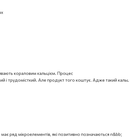
ах
зивають кораловим кальцієм. Процес
й і трудомісткий. Але продукт того коштує. Адже такий кальцій ма
ю має ряд мікроелементів, які позитивно позначаються n&bb;