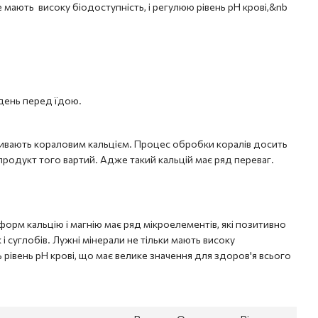
е мають високу біодоступність, і регулюю рівень pH крові,&nb
 день перед їдою.
азивають кораловим кальцієм. Процес обробки коралів досить
продукт того вартий. Адже такий кальцій має ряд переваг.
форм кальцію і магнію має ряд мікроелементів, які позитивно
 і суглобів. Лужні мінерали не тільки мають високу
 рівень pH крові, що має велике значення для здоров'я всього