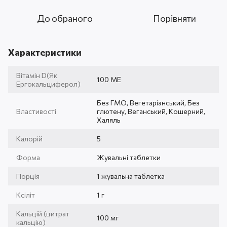
До обраного
Порівняти
Характеристики
Вітамін D(Як
100 МЕ
Ергокальциферол)
Без ГМО, Вегетаріанський, Без
Властивості
глютену, Веганський, Кошерний,
Халяль
Калорій
5
Форма
Жувальні таблетки
Порція
1 жувальна таблетка
Ксіліт
1 г
Кальцій (цитрат
100 мг
кальцію)