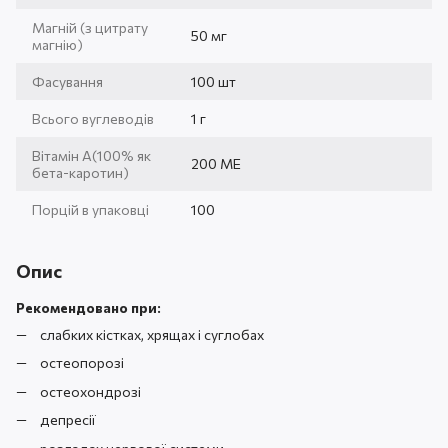
Магній (з цитрату
50 мг
магнію)
Фасування
100 шт
Всього вуглеводів
1 г
Вітамін А(100% як
200 МЕ
бета-каротин)
Порцій в упаковці
100
Опис
Рекомендовано при:
слабких кістках, хрящах і суглобах
остеопорозі
остеохондрозі
депресії