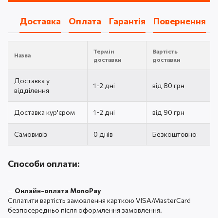
Доставка
Оплата
Гарантія
Повернення
Термін
Вартість
Назва
доставки
доставки
Доставка у
1-2 дні
від 80 грн
відділення
Доставка кур'єром
1-2 дні
від 90 грн
Самовивіз
0 днів
Безкоштовно
Способи оплати:
—
Онлайн-оплата MonoPay
Сплатити вартість замовлення карткою VISA/MasterCard
безпосередньо після оформлення замовлення.