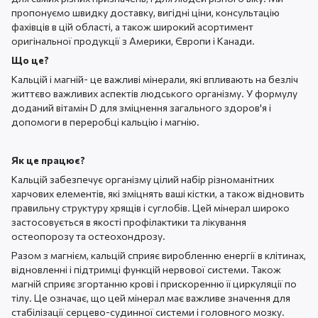
пропонуємо швидку доставку, вигідні ціни, консультацію
фахівців в цій області, а також широкий асортимент
оригінальної продукції з Америки, Європи і Канади.
Що це?
Кальцій і магній- це важливі мінерали, які впливають на безліч
життєво важливих аспектів людського організму. У формулу
доданий вітамін D для зміцнення загального здоров'я і
допомоги в переробці кальцію і магнію.
Як це працює?
Кальцій забезпечує організму цілий набір різноманітних
харчових елементів, які зміцнять ваші кістки, а також відновить
правильну структуру хрящів і суглобів. Цей мінерал широко
застосовується в якості профілактики та лікування
остеопорозу та остеохондрозу.
Разом з магнієм, кальцій сприяє виробленню енергії в клітинах,
відновленні і підтримці функцій нервової системи. Також
магній сприяє згортанню крові і прискоренню її циркуляції по
тілу. Це означає, що цей мінерал має важливе значення для
стабілізації серцево-судинної системи і головного мозку.