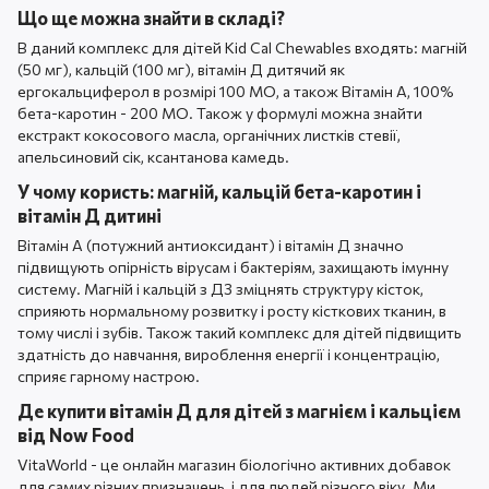
Що ще можна знайти в складі?
В даний комплекс для дітей Kid Cal Chewables входять: магній
(50 мг), кальцій (100 мг), вітамін Д дитячий як
ергокальциферол в розмірі 100 МО, а також Вітамін А, 100%
бета-каротин - 200 МО. Також у формулі можна знайти
екстракт кокосового масла, органічних листків стевії,
апельсиновий сік, ксантанова камедь.
У чому користь: магній, кальцій бета-каротин і
вітамін Д дитині
Вітамін A (потужний антиоксидант) і вітамін Д значно
підвищують опірність вірусам і бактеріям, захищають імунну
систему. Магній і кальцій з Д3 зміцнять структуру кісток,
сприяють нормальному розвитку і росту кісткових тканин, в
тому числі і зубів. Також такий комплекс для дітей підвищить
здатність до навчання, вироблення енергії і концентрацію,
сприяє гарному настрою.
Де купити вітамін Д для дітей з магнієм і кальцієм
від Now Food
VitaWorld - це онлайн магазин біологічно активних добавок
для самих різних призначень, і для людей різного віку. Ми