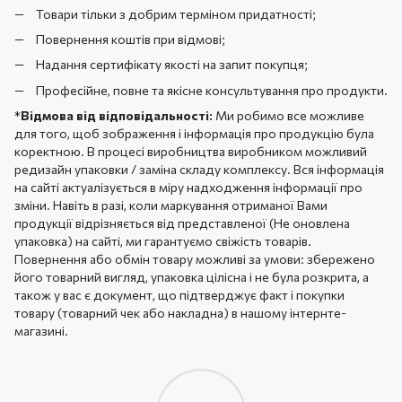
Товари тільки з добрим терміном придатності;
Повернення коштів при відмові;
Надання сертифікату якості на запит покупця;
Професійне, повне та якісне консультування про продукти.
*
Відмова від відповідальності:
Ми робимо все можливе
для того, щоб зображення і інформація про продукцію була
коректною. В процесі виробництва виробником можливий
редизайн упаковки / заміна складу комплексу. Вся інформація
на сайті актуалізується в міру надходження інформації про
зміни. Навіть в разі, коли маркування отриманої Вами
продукції відрізняється від представленої (Не оновлена ​​
упаковка) на сайті, ми гарантуємо свіжість товарів.
Повернення або обмін товару можливі за умови: збережено
його товарний вигляд, упаковка цілісна і не була розкрита, а
також у вас є документ, що підтверджує факт і покупки
товару (товарний чек або накладна) в нашому інтернте-
магазині.