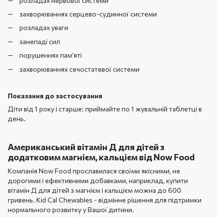
розладах нервової системи
захворюваннях серцево-судинної системи
розладах уваги
занепаді сил
порушеннях пам’яті
захворюваннях сечостатевої системи
Показання до застосування
Діти від 1 року і старше: приймайте по 1 жувальній таблетці в
день.
Американський вітамін Д для дітей з
додатковим магнієм, кальцієм від Now Food
Компанія Now Food прославилася своїми якісними, не
дорогими і ефективними добавками, наприклад, купити
вітамін Д для дітей з магнієм і кальцієм можна до 600
гривень. Kid Cal Chewables - відмінне рішення для підтримки
нормального розвитку у Вашої дитини.