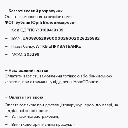
—
Безготівковий розрахунок
Оплата замовлення за реквізитами:
ФОП Бублик Юрій Володимирович
Код ЄДРПОУ:
3109419739
IBAN:
UA083052990000026002026225882
Назва банку:
АТ КБ «ПРИВАТБАНК
»
МФО:
305299
—
Накладений платіж
Сплатити вартість замовлення готівкою або банківською
карткою, при отриманні у відділенні Нової Пошти.
—
Оплата готівкою
Оплата готівкою при доставці товару курьером до двері, на
відділенні нової пошти.
Усі посилки застраховані;
Винятково оригінальна продукція;