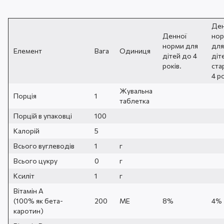
Ден
Денної
но
норми для
для
Елемент
Вага
Одиниця
дітей до 4
діт
років.
ста
4 ро
Жувальна
Порція
1
таблетка
Порцій в упаковці
100
Калорій
5
Всього вуглеводів
1
г
Всього цукру
0
г
Ксиліт
1
г
Вітамін А
(100% як бета-
200
МЕ
8%
4%
каротин)