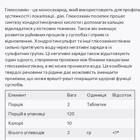
Глюкозамін - це моносахарид, який використовують для профіла
sp;тяжкості і локалізації. дію. Глюкозамін посилює процес
синтезу хондроїтинсірчаної кислоти і допомагає кальцію
відкладатися у кісткових тканинах. Також він зменшує
розвиток руйнівних процесів у суглобах і сприяє їх
відновленню. Хондроїтинсульфат та інші глікозаміноглікани
сильно притягують воду через негативні заряди в їх
сульфатних групах. Ці негативні заряди також відштовхують
один одного, створюючи проміжки між бічними ланцюгами
глікозаміноглікану, в які може проникати вода. Ця комбінація
твердої речовини та рідини дає можливість зменшити
проміжки, що може врешті-решт покращити здорові функції
суглобів.
Елемент
Вага
Одиниця
Відсоток
Порція
2
Таблетки
Порцій в упаковці
120
Калорії
10
Всього углеводів
2
гр
<1*