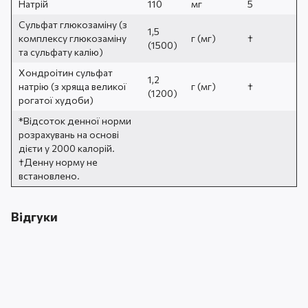
Натрій
110
мг
5
Сульфат глюкозаміну (з
1,5
комплексу глюкозаміну
г (мг)
†
(1500)
та сульфату калію)
Хондроітин сульфат
1,2
натрію (з хряща великої
г (мг)
†
(1200)
рогатої худоби)
*Відсоток денної норми
розрахувань на основі
дієти у 2000 калорій.
†Денну норму не
встановлено.
Відгуки