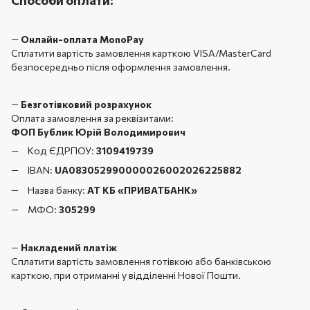
Способи оплати:
—
Онлайн-оплата MonoPay
Сплатити вартість замовлення карткою VISA/MasterCard
безпосередньо після оформлення замовлення.
—
Безготівковий розрахунок
Оплата замовлення за реквізитами:
ФОП Бублик Юрій Володимирович
Код ЄДРПОУ:
3109419739
IBAN:
UA083052990000026002026225882
Назва банку:
АТ КБ «ПРИВАТБАНК
»
МФО:
305299
—
Накладений платіж
Сплатити вартість замовлення готівкою або банківською
карткою, при отриманні у відділенні Нової Пошти.