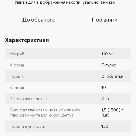
Увійти
для відображення накопичувальної знижки
%
До обраного
Порівняти
Характеристики
Натрий
110 мг
Форма
Пігулки
Порція
2 Таблетки
Калорії
10
Всього вуглеводів
2 гр
Сульфат глюкозаміну (з комплексу
1,5 (1500) г
глюкозаміну та калію сульфату)
(мг)
Порцій в упаковці
120