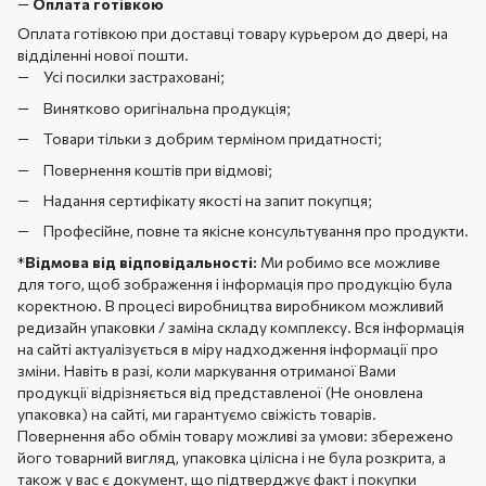
—
Оплата готівкою
Оплата готівкою при доставці товару курьером до двері, на
відділенні нової пошти.
Усі посилки застраховані;
Винятково оригінальна продукція;
Товари тільки з добрим терміном придатності;
Повернення коштів при відмові;
Надання сертифікату якості на запит покупця;
Професійне, повне та якісне консультування про продукти.
*
Відмова від відповідальності:
Ми робимо все можливе
для того, щоб зображення і інформація про продукцію була
коректною. В процесі виробництва виробником можливий
редизайн упаковки / заміна складу комплексу. Вся інформація
на сайті актуалізується в міру надходження інформації про
зміни. Навіть в разі, коли маркування отриманої Вами
продукції відрізняється від представленої (Не оновлена ​​
упаковка) на сайті, ми гарантуємо свіжість товарів.
Повернення або обмін товару можливі за умови: збережено
його товарний вигляд, упаковка цілісна і не була розкрита, а
також у вас є документ, що підтверджує факт і покупки