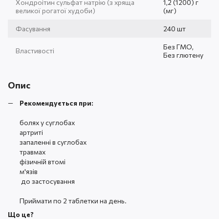
Хондроітин сульфат натрію (з хряща
1,2 (1200) г
великої рогатої худоби)
(мг)
Фасування
240 шт
Без ГМО,
Властивості
Без глютену
Опис
Рекомендується при:
болях у суглобах
артриті
запаленні в суглобах
травмах
фізичній втомі
м'язів
до застосування
Приймати по 2 таблетки на день.
Що це?