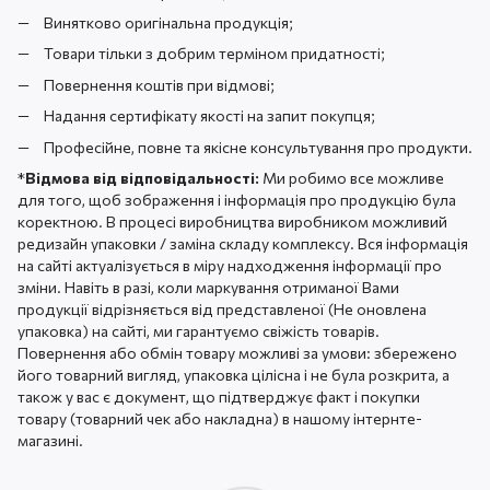
Винятково оригінальна продукція;
Товари тільки з добрим терміном придатності;
Повернення коштів при відмові;
Надання сертифікату якості на запит покупця;
Професійне, повне та якісне консультування про продукти.
*
Відмова від відповідальності:
Ми робимо все можливе
для того, щоб зображення і інформація про продукцію була
коректною. В процесі виробництва виробником можливий
редизайн упаковки / заміна складу комплексу. Вся інформація
на сайті актуалізується в міру надходження інформації про
зміни. Навіть в разі, коли маркування отриманої Вами
продукції відрізняється від представленої (Не оновлена ​​
упаковка) на сайті, ми гарантуємо свіжість товарів.
Повернення або обмін товару можливі за умови: збережено
його товарний вигляд, упаковка цілісна і не була розкрита, а
також у вас є документ, що підтверджує факт і покупки
товару (товарний чек або накладна) в нашому інтернте-
магазині.