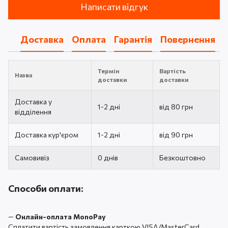
Написати відгук
Доставка
Оплата
Гарантія
Повернення
Термін
Вартість
Назва
доставки
доставки
Доставка у
1-2 дні
від 80 грн
відділення
Доставка кур'єром
1-2 дні
від 90 грн
Самовивіз
0 днів
Безкоштовно
Способи оплати:
—
Онлайн-оплата MonoPay
Сплатити вартість замовлення карткою VISA/MasterCard