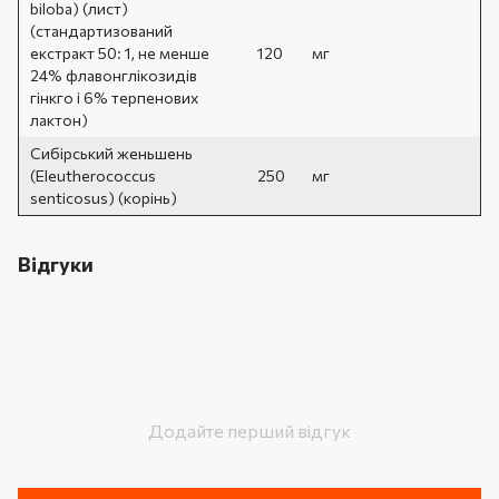
biloba) (лист)
(стандартизований
екстракт 50: 1, не менше
120
мг
24% флавонглікозидів
гінкго і 6% терпенових
лактон)
Сибірський женьшень
(Eleutherococcus
250
мг
senticosus) (корінь)
Відгуки
Додайте перший відгук