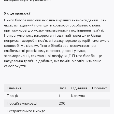
Як це працює?
Гінкго білоба відомий як один з кращих антиоксидантів. Цей
екстракт здатний поліпшити кровообіг, особливо сприяє
притоку крові до мозку, чим впливає на поліпшення пам'яті.
При регулярному використанні здатний полегшити більш
неприємні хвороби, пов'язані з закупоркою артерій і системою
кровообігу в цілому. Гінкго білоба застосовується при
слабоумстві, розсіяному склерозі, дзвоні у вухах,
запамороченні, сексуальної дисфункції. Гінкго білоба - це
натуральна трав'яна добавка, яка помітно поліпшить ваше
самопочуття.
Елемент
Вага
Одиниця
Процент
Порція
1
Капсула
Порцій в упаковці
200
Екстракт гінкго (Ginkgo