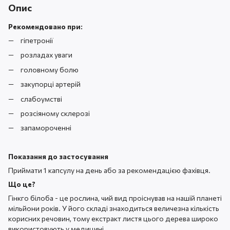
Опис
Рекомендовано при:
гіпетронії
розладах уваги
головному болю
закупорці артерій
слабоумстві
розсіяному склерозі
запамороченні
Показання до застосування
Приймати 1 капсулу на день або за рекомендацією фахівця.
Що це?
Гінкго білоба - це рослина, чий вид проіснував на нашій планеті
мільйони років. У його складі знаходиться величезна кількість
корисних речовин, тому екстракт листя цього дерева широко
використовують у медицині.