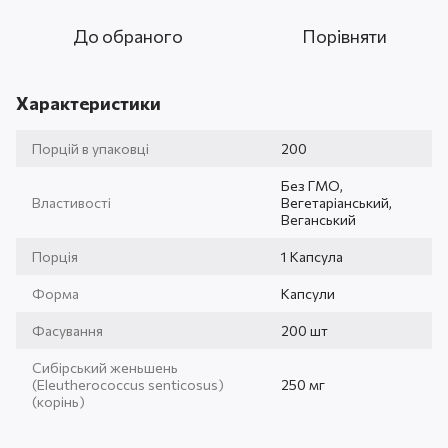
До обраного
Порівняти
Характеристики
Порцій в упаковці
200
Без ГМО,
Властивості
Вегетаріанський,
Веганський
Порція
1 Капсула
Форма
Капсули
Фасування
200 шт
Сибірський женьшень
(Eleutherococcus senticosus)
250 мг
(корінь)