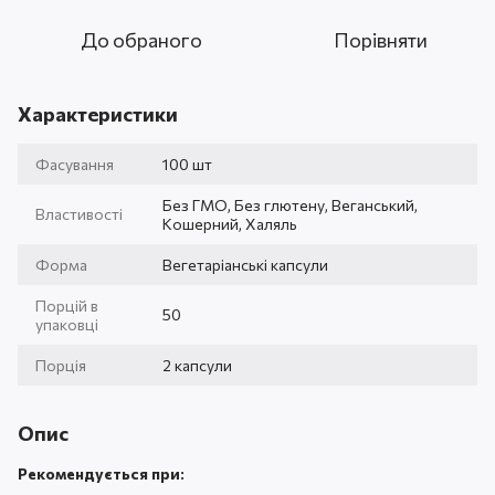
До обраного
Порівняти
Характеристики
Фасування
100 шт
Без ГМО, Без глютену, Веганський,
Властивості
Кошерний, Халяль
Форма
Вегетаріанські капсули
Порцій в
50
упаковці
Порція
2 капсули
Опис
Рекомендується при: