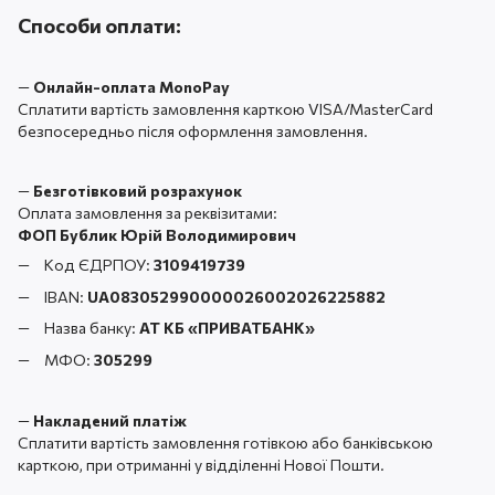
Способи оплати:
—
Онлайн-оплата MonoPay
Сплатити вартість замовлення карткою VISA/MasterCard
безпосередньо після оформлення замовлення.
—
Безготівковий розрахунок
Оплата замовлення за реквізитами:
ФОП Бублик Юрій Володимирович
Код ЄДРПОУ:
3109419739
IBAN:
UA083052990000026002026225882
Назва банку:
АТ КБ «ПРИВАТБАНК
»
МФО:
305299
—
Накладений платіж
Сплатити вартість замовлення готівкою або банківською
карткою, при отриманні у відділенні Нової Пошти.