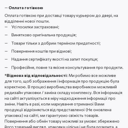
—
Оплата готівкою
Оплата готівкою при доставці товару курьером до двері, на
відділенні нової пошти.
Усі посилки застраховані;
Винятково оригінальна продукція;
Товари тільки з добрим терміном придатності;
Повернення коштів при відмові;
Надання сертифікату якості на запит покупця;
Професійне, повне та якісне консультування про продукти.
*
Відмова від відповідальності:
Ми робимо все можливе
для того, щоб зображення і інформація про продукцію була
коректною. В процесі виробництва виробником можливий
редизайн упаковки / заміна складу комплексу. Вся інформація
на сайті актуалізується в міру надходження інформації про
зміни. Навіть в разі, коли маркування отриманої Вами
продукції відрізняється від представленої (Не оновлена ​​
упаковка) на сайті, ми гарантуємо свіжість товарів.
Повернення або обмін товару можливі за умови: збережено
його товарний вигляд, упаковка цілісна і не була розкрита, а