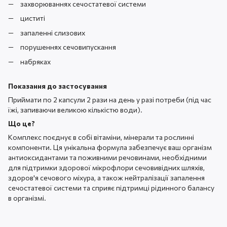
захворюваннях сечостатевої системи
циститі
запаленні слизових
порушеннях сечовипускання
набряках
Показання до застосування
Приймати по 2 капсули 2 рази на день у разі потреби (під час
їжі, запиваючи великою кількістю води).
Що це?
Комплекс поєднує в собі вітаміни, мінерали та рослинні
компоненти. Ця унікальна формула забезпечує ваш організм
антиоксидантами та поживними речовинами, необхідними
для підтримки здорової мікрофлори сечовивідних шляхів,
здоров'я сечового міхура, а також нейтралізації запалення
сечостатевої системи та сприяє підтримці рідинного балансу
в організмі.