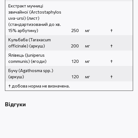
Екстракт мучниці
звичайної (Arctostaphylos
uva-ursi) (лист)
(стандартизований до хв.
15% арбутину)
250
мг
†
Кульбаба (Taraxacum
officinale) (аркуш)
200
мг
†
Ялівець (Juniperus
communis) (ягоди)
120
мг
†
Бучу (Agathosma spp.)
(аркуш)
120
мг
†
† добова норма не визначена.
Відгуки