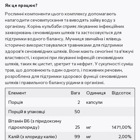
Як це працює?
Рослинні компоненти цього комплексу допомагають
налагодити сечовипускання та виводять зайву воду з
організму. Корінь кульбаби сприяє лікуванню інфекційних
захворювань сечовивідних шляхів та застосовується для
підтримки водного балансу. Мучниця звичайна і ялівець
історично використовувалися травниками для підтримки
здоров'я сечовивідних шляхів. Вони мають сечогінні та в'яжучі
властивості, і корисні при лікуванні інфекцій сечовивідних
шляхів, таких як цистит, уретрит та нефрит. У сукупності суміш
трав, що доповнюють один одного, і поживних речовин,
розроблена для підтримки здорової функції сечовивідних
шляхів і правильного балансу рідини в організмі.
Елемент
Вага
Одиниця
Відсоток
Порція
2
капсули
Порцій в упаковці
50
Вітамін B6 (з піридоксину
гідрохлориду)
25
мг
1471,00%
Калій (з хлориду калію)
99
мг
2,00%