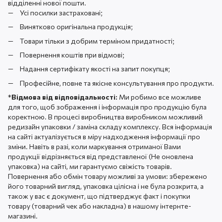
відділенні нової пошти.
Усі посилки застраховані;
Винятково оригінальна продукція;
Товари тільки з добрим терміном придатності;
Повернення коштів при відмові;
Надання сертифікату якості на запит покупця;
Професійне, повне та якісне консультування про продукти.
*
Відмова від відповідальності:
Ми робимо все можливе
для того, щоб зображення і інформація про продукцію була
коректною. В процесі виробництва виробником можливий
редизайн упаковки / заміна складу комплексу. Вся інформація
на сайті актуалізується в міру надходження інформації про
зміни. Навіть в разі, коли маркування отриманої Вами
продукції відрізняється від представленої (Не оновлена ​​
упаковка) на сайті, ми гарантуємо свіжість товарів.
Повернення або обмін товару можливі за умови: збережено
його товарний вигляд, упаковка цілісна і не була розкрита, а
також у вас є документ, що підтверджує факт і покупки
товару (товарний чек або накладна) в нашому інтернте-
магазині.