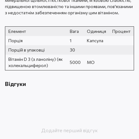
мінеральної щільності кісткової тканини, м'язовою слабкістю,
підвищеною втомлюваністю та іншими проявами, пов'язаними
з недостатнім забезпеченням організму цим вітаміном.
Елемент
Вага
Одиниця
Процент
Порція
1
Капсула
Порцій в упаковці
30
Вітамін D 3 (з ланоліну) (як
5000
МО
холекальциферол)
Відгуки
Додайте перший відгук