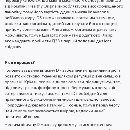
перевагу капсулам, що мають маслянисту основу. Вітамін Д3
від компанії Healthy Origins, виробляєтьсяз високоочищеного
ланоліну, тому його вартість ддещо нижча іж аналог з
риб'ячого жиру. D3 також називають сонячним вітаміном,
оскільки наш організм здатний синтезувати його в процесі
прийому сонячних ванн. Але з віком, організм втрачає таку
можливість, тому йД3варто приймати додатково. Лікарі
екомендують приймати Д33 в першій половині дня ісля
сніданку.
Як це працює?
Головне завдання вітаміну D - забезпечити правильний ріст і
розвиток кісткової тканини шляхом регуляції рівня кальцію в
організмі. Крім цього він відновлює м'язи, підвищує імунітет,
підтримує рівень фосфору в крові, бере участь в регуляції
артеріального тиску. Також вітамін D необхідний для
правильного функціонування нирок і щитовидної залози.
Природний джерело вітаміну D - сонце, тому в першу чергу
цей компонент засвоюється шкірою, надаючи на неї
позитивний вплив.
Нестача вітаміну D може супроводжуватися зниженням