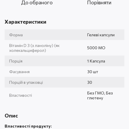
До обраного
Порівняти
Характеристики
Форма
Гелеві капсули
Вітамін D 3 (з ланоліну) (як
5000 МО
холекальциферол)
Порція
1 Капсула
Фасування
30 шт
Порцій в упаковці
30
Без ГМО, Без
Властивості
глютену
Опис
Властивості продукту: