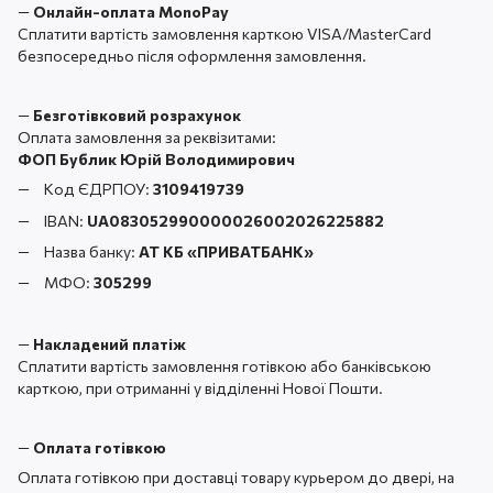
—
Онлайн-оплата MonoPay
Сплатити вартість замовлення карткою VISA/MasterCard
безпосередньо після оформлення замовлення.
—
Безготівковий розрахунок
Оплата замовлення за реквізитами:
ФОП Бублик Юрій Володимирович
Код ЄДРПОУ:
3109419739
IBAN:
UA083052990000026002026225882
Назва банку:
АТ КБ «ПРИВАТБАНК
»
МФО:
305299
—
Накладений платіж
Сплатити вартість замовлення готівкою або банківською
карткою, при отриманні у відділенні Нової Пошти.
—
Оплата готівкою
Оплата готівкою при доставці товару курьером до двері, на