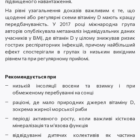
підвищеного навантаження.
На рівні узагальнення доказів важливим є те, що
щоденні або регулярні схеми вітаміну D мають кращу
передбачуваність. У 2017 році міжнародна група
авторів опублікувала метааналіз індивідуальних даних
учасників у BMJ, де вітамін D у цілому знижував ризик
гострих респіраторних інфекцій, причому найбільший
ефект спостерігали в групах із низьким вихідним
рівнем та при регулярному прийомі.
Рекомендується при
низькій інсоляції восени та взимку і при
обмеженому перебуванні на сонці
раціоні, де мало природних джерел вітаміну D,
зокрема жирної морської риби
періоді активного росту, коли важливі кісткова
мінералізація та м’язова функція
відвідуванні дитячих колективів як частина