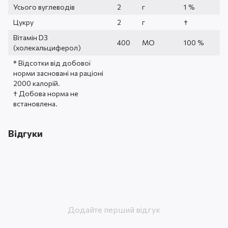
Усього вуглеводів
2
г
1 %
Цукру
2
г
†
Вітамін D3
400
МО
100 %
(холекальциферол)
* Відсотки від добової
норми засновані на раціоні
2000 калорій.
† Добова норма не
встановлена.
Відгуки
Додайте перший відгук