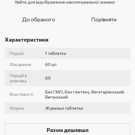
Увійти
для відображення накопичувальної знижки
%
До обраного
Порівняти
Характеристики
Порція
1 таблетка
Фасування
60 шт
Порцій в
60
упаковці
Без ГМО, Без глютену, Вегетаріанський,
Властивості
Веганський
Форма
Жувальні таблетки
Разом дешевше