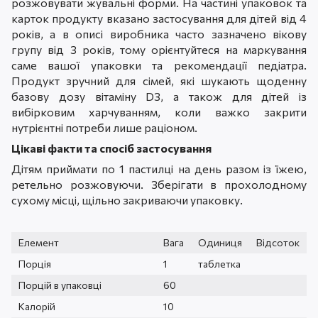
розжовувати жувальні форми. На частині упаковок та
карток продукту вказано застосування для дітей від 4
років, а в описі виробника часто зазначено вікову
групу від 3 років, тому орієнтуйтеся на маркування
саме вашої упаковки та рекомендації педіатра.
Продукт зручний для сімей, які шукають щоденну
базову дозу вітаміну D3, а також для дітей із
вибірковим харчуванням, коли важко закрити
нутрієнтні потреби лише раціоном.
Цікаві факти та спосіб застосування
Дітям приймати по 1 пастилці на день разом із їжею,
ретельно розжовуючи. Зберігати в прохолодному
сухому місці, щільно закриваючи упаковку.
Елемент
Вага
Одиниця
Відсоток
Порція
1
таблетка
Порцій в упаковці
60
Калорій
10