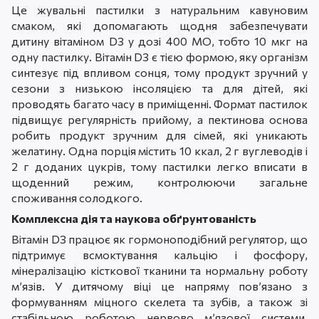
Це жувальні пастилки з натуральним кавуновим
смаком, які допомагають щодня забезпечувати
дитину вітаміном D3 у дозі 400 МО, тобто 10 мкг на
одну пастилку. Вітамін D3 є тією формою, яку організм
синтезує під впливом сонця, тому продукт зручний у
сезони з низькою інсоляцією та для дітей, які
проводять багато часу в приміщенні. Формат пастилок
підвищує регулярність прийому, а пектинова основа
робить продукт зручним для сімей, які уникають
желатину. Одна порція містить 10 ккал, 2 г вуглеводів і
2 г доданих цукрів, тому пастилки легко вписати в
щоденний режим, контролюючи загальне
споживання солодкого.
Комплексна дія та наукова обґрунтованість
Вітамін D3 працює як гормоноподібний регулятор, що
підтримує всмоктування кальцію і фосфору,
мінералізацію кісткової тканини та нормальну роботу
м’язів. У дитячому віці це напряму пов’язано з
формуванням міцного скелета та зубів, а також зі
стабільною роботою нервово м’язової системи.