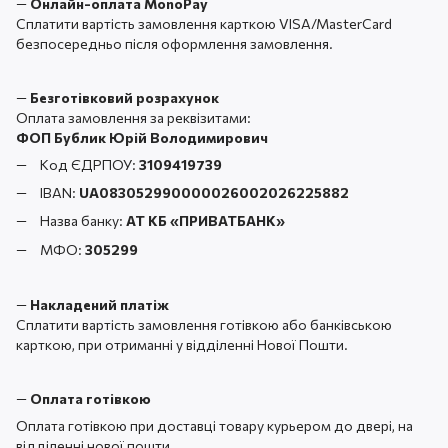
—
Онлайн-оплата MonoPay
Сплатити вартість замовлення карткою VISA/MasterCard
безпосередньо після оформлення замовлення.
—
Безготівковий розрахунок
Оплата замовлення за реквізитами:
ФОП Бублик Юрій Володимирович
Код ЄДРПОУ:
3109419739
IBAN:
UA083052990000026002026225882
Назва банку:
АТ КБ «ПРИВАТБАНК
»
МФО:
305299
—
Накладений платіж
Сплатити вартість замовлення готівкою або банківською
карткою, при отриманні у відділенні Нової Пошти.
—
Оплата готівкою
Оплата готівкою при доставці товару курьером до двері, на
відділенні нової пошти.