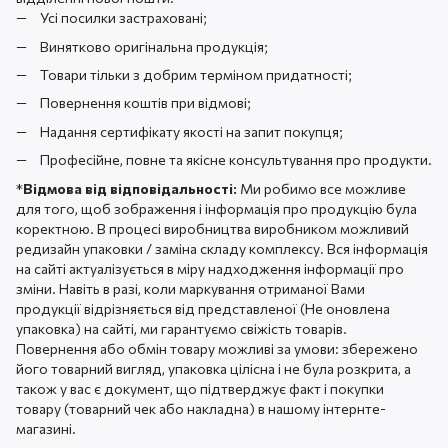
Усі посилки застраховані;
Винятково оригінальна продукція;
Товари тільки з добрим терміном придатності;
Повернення коштів при відмові;
Надання сертифікату якості на запит покупця;
Професійне, повне та якісне консультування про продукти.
*
Відмова від відповідальності:
Ми робимо все можливе
для того, щоб зображення і інформація про продукцію була
коректною. В процесі виробництва виробником можливий
редизайн упаковки / заміна складу комплексу. Вся інформація
на сайті актуалізується в міру надходження інформації про
зміни. Навіть в разі, коли маркування отриманої Вами
продукції відрізняється від представленої (Не оновлена ​​
упаковка) на сайті, ми гарантуємо свіжість товарів.
Повернення або обмін товару можливі за умови: збережено
його товарний вигляд, упаковка цілісна і не була розкрита, а
також у вас є документ, що підтверджує факт і покупки
товару (товарний чек або накладна) в нашому інтернте-
магазині.