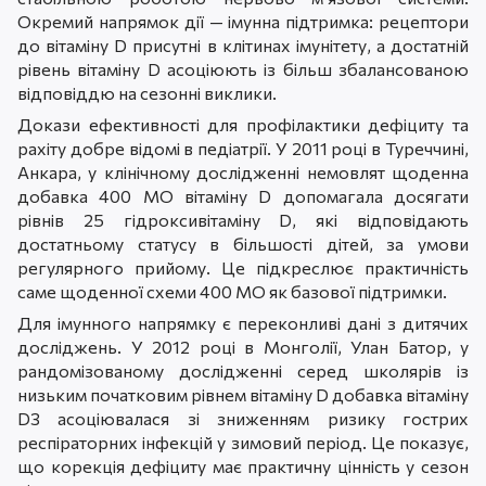
Окремий напрямок дії — імунна підтримка: рецептори
до вітаміну D присутні в клітинах імунітету, а достатній
рівень вітаміну D асоціюють із більш збалансованою
відповіддю на сезонні виклики.
Докази ефективності для профілактики дефіциту та
рахіту добре відомі в педіатрії. У 2011 році в Туреччині,
Анкара, у клінічному дослідженні немовлят щоденна
добавка 400 МО вітаміну D допомагала досягати
рівнів 25 гідроксивітаміну D, які відповідають
достатньому статусу в більшості дітей, за умови
регулярного прийому. Це підкреслює практичність
саме щоденної схеми 400 МО як базової підтримки.
Для імунного напрямку є переконливі дані з дитячих
досліджень. У 2012 році в Монголії, Улан Батор, у
рандомізованому дослідженні серед школярів із
низьким початковим рівнем вітаміну D добавка вітаміну
D3 асоціювалася зі зниженням ризику гострих
респіраторних інфекцій у зимовий період. Це показує,
що корекція дефіциту має практичну цінність у сезон