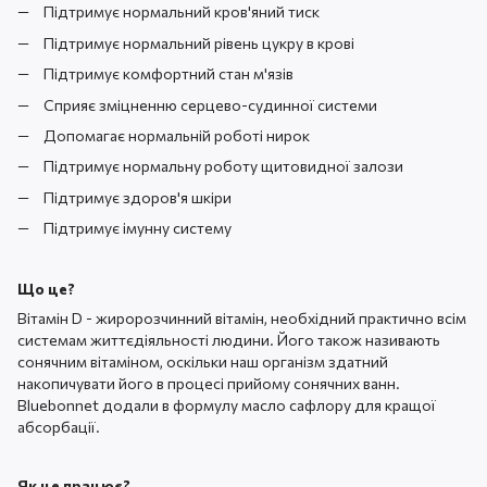
Підтримує нормальний кров'яний тиск
Підтримує нормальний рівень цукру в крові
Підтримує комфортний стан м'язів
Сприяє зміцненню серцево-судинної системи
Допомагає нормальній роботі нирок
Підтримує нормальну роботу щитовидної залози
Підтримує здоров'я шкіри
Підтримує імунну систему
Що це?
Вітамін D - жиророзчинний вітамін, необхідний практично всім
системам життєдіяльності людини. Його також називають
сонячним вітаміном, оскільки наш організм здатний
накопичувати його в процесі прийому сонячних ванн.
Bluebonnet додали в формулу масло сафлору для кращої
абсорбації.
Як це працює?