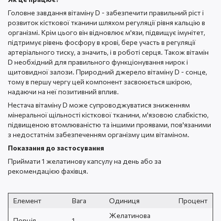
Головне завдання вітаміну D - забезпечити правильний ріст і
розвиток кісткової тканини шляхом регуляції рівня кальцію в
організмі. Крім цього він відновлює м'язи, підвищує імунітет,
підтримує рівень фосфору в крові, бере участь в регуляції
артеріального тиску, а значить, і в роботі серця. Також вітамін
D необхідний для правильного функціонування нирок і
щитовидної залози. Природний джерело вітаміну D - сонце,
тому в першу чергу цей компонент засвоюється шкірою,
надаючи на неї позитивний вплив.
Нестача вітаміну D може супроводжуватися зниженням
мінеральної щільності кісткової тканини, м'язовою слабкістю,
підвищеною втомлюваністю та іншими проявами, пов'язаними
з недостатнім забезпеченням організму цим вітаміном.
Показання до
застосування
Приймати 1 желатинову капсулу на день або за
рекомендацією фахівця.
Елемент
Вага
Одиниця
Процент
Желатинова
Порція
1