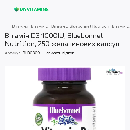
Вітаміни
Вітамін D
Вітамін D Bluebonnet Nutrition
Вiтамiн D
Вiтамiн D3 1000IU, Bluebonnet
Nutrition, 250 желатинових капсул
Артикул:
BLB0309
Написати відгук