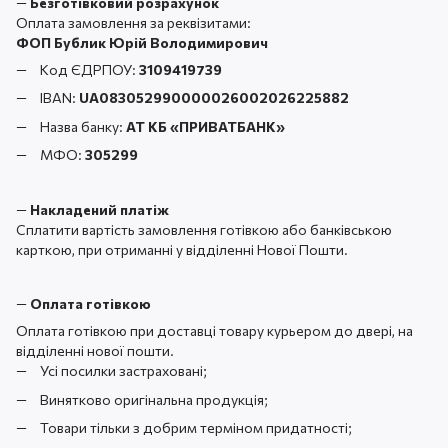
—
Безготівковий розрахунок
Оплата замовлення за реквізитами:
ФОП Бублик Юрій Володимирович
Код ЄДРПОУ:
3109419739
IBAN:
UA083052990000026002026225882
Назва банку:
АТ КБ «ПРИВАТБАНК
»
МФО:
305299
—
Накладений платіж
Сплатити вартість замовлення готівкою або банківською
карткою, при отриманні у відділенні Нової Пошти.
—
Оплата готівкою
Оплата готівкою при доставці товару курьером до двері, на
відділенні нової пошти.
Усі посилки застраховані;
Винятково оригінальна продукція;
Товари тільки з добрим терміном придатності;