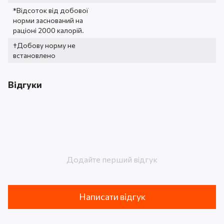
*Відсоток від добової
норми заснований на
раціоні 2000 калорій.
†Добову норму не
встановлено
Відгуки
Додайте перший відгук
Написати відгук