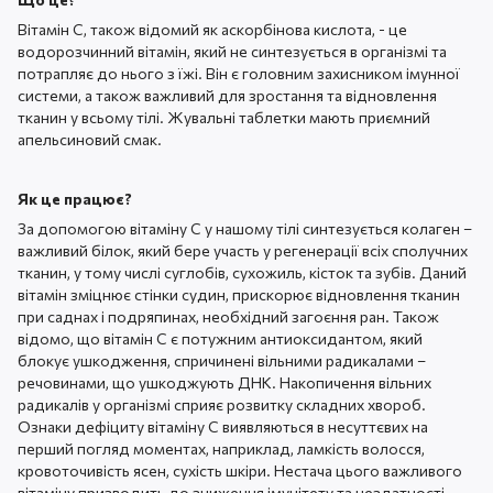
Вітамін С, також відомий як аскорбінова кислота, - це
водорозчинний вітамін, який не синтезується в організмі та
потрапляє до нього з їжі. Він є головним захисником імунної
системи, а також важливий для зростання та відновлення
тканин у всьому тілі. Жувальні таблетки мають приємний
апельсиновий смак.
Як це працює?
За допомогою вітаміну С у нашому тілі синтезується колаген –
важливий білок, який бере участь у регенерації всіх сполучних
тканин, у тому числі суглобів, сухожиль, кісток та зубів. Даний
вітамін зміцнює стінки судин, прискорює відновлення тканин
при саднах і подряпинах, необхідний загоєння ран. Також
відомо, що вітамін С є потужним антиоксидантом, який
блокує ушкодження, спричинені вільними радикалами –
речовинами, що ушкоджують ДНК. Накопичення вільних
радикалів у організмі сприяє розвитку складних хвороб.
Ознаки дефіциту вітаміну С виявляються в несуттєвих на
перший погляд моментах, наприклад, ламкість волосся,
кровоточивість ясен, сухість шкіри. Нестача цього важливого
вітаміну призводить до зниження імунітету та нездатності