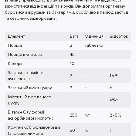
захиститися від інфекцій та вірусів. Він допомагає організму
боротися з вірусами та бактеріями, особливо в період застуд
та сезонних захворювань.
Елемент
Вага
Одиниця
Відсоток
Порція
2
таблетки
Порцій в упаковці
45
Калорії
10
Загальна кількість
2
г
1%*
вуглеводів
Загальний вміст цукру
2
г
†
Містить 2 г доданого
4%*
цукру.
Вітамін С (у формі
250
мг
278%
аскорбінової кислоти)
Комплекс біофлавоноїдів
50
мг
†
(зі шкірки лимона)