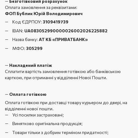
—
Безготівковий розрахунок
Оплата замовлення за реквізитами:
ФОП Бублик Юрій Володимирович
Код ЄДРПОУ:
3109419739
IBAN:
UA083052990000026002026225882
Назва банку:
АТ КБ «ПРИВАТБАНК
»
МФО:
305299
—
Накладений платіж
Сплатити вартість замовлення готівкою або банківською
карткою, при отриманні у відділенні Нової Пошти.
—
Оплата готівкою
Оплата готівкою при доставці товару курьером до двері, на
відділенні нової пошти.
Усі посилки застраховані;
Винятково оригінальна продукція;
Товари тільки з добрим терміном придатності;