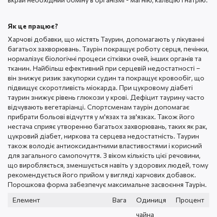
Як це працює?
Харчові добавки, що містять Таурин, допомагають у лікуванні
багатьох захворювань. Таурін покращує роботу серця, печінки,
нормалізує біологічні процеси сітківки очей, інших органів та
тканин. Найбільш ефективний при серцевій недостатності –
він знижує ризик закупорки судин та покращує кровообіг, що
підвищує скоротливість міокарда. При цукровому діабеті
таурин знижує рівень глюкози у крові. Дефіцит таурину часто
відчувають вегетаріанці. Спортсменам таурін допомагає
прибрати больові відчуття у м'язах та зв'язках. Також його
нестача сприяє утворенню багатьох захворювань, таких як рак,
цукровий діабет, ниркова та серцева недостатність. Таурин
також володіє антиоксидантними властивостями і корисний
для загального самопочуття. З віком кількість цієї речовини,
що виробляється, зменшується навіть у здорових людей, тому
рекомендується його прийом у вигляді харчових добавок.
Порошкова форма забезпечує максимальне засвоєння Таурін.
Елемент
Вага
Одиниця
Процент
чайна