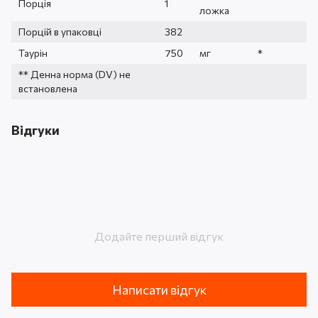
Порція
1
ложка
Порцій в упаковці
382
Таурін
750
мг
*
** Денна норма (DV) не
встановлена
Відгуки
Додайте перший відгук
Написати відгук