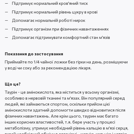
Підтримує нормальний кров'яний тиск
Підтримує нормальний рівень цукру в крові
Допомагає нормальній роботі нирок
Підтримує організм при фізичних навантаженнях
Допомагає підтримувати комфортний стан м'язів
Показання до застосування
Приймайте по 1/4 чайної ложки без гірки на день, розмішуючи
у воді чи соку або за рекомендацією лікаря.
Що це?
Таурін - це амінокислота, яка міститься у всьому організмі,
особливо в нервовій тканині та м'язах. Він популярний серед
людей, які займаються спортом, оскільки прийом цієї
амінокислоти здатний допомогти швидко відновитися після
фізичних навантажень. Але крім цього, таурин має багато
інших корисних властивостей, т.я. бере участь у процесі
метаболізму, утримує необхідний рівень кальцію в м'язі серця,
вкрай необхідний обміну в організмі - магнію, кальцію і натрію.