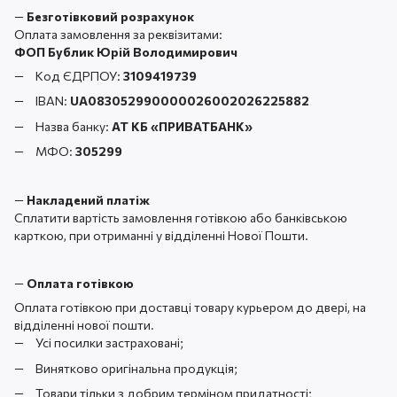
—
Безготівковий розрахунок
Оплата замовлення за реквізитами:
ФОП Бублик Юрій Володимирович
Код ЄДРПОУ:
3109419739
IBAN:
UA083052990000026002026225882
Назва банку:
АТ КБ «ПРИВАТБАНК
»
МФО:
305299
—
Накладений платіж
Сплатити вартість замовлення готівкою або банківською
карткою, при отриманні у відділенні Нової Пошти.
—
Оплата готівкою
Оплата готівкою при доставці товару курьером до двері, на
відділенні нової пошти.
Усі посилки застраховані;
Винятково оригінальна продукція;
Товари тільки з добрим терміном придатності;