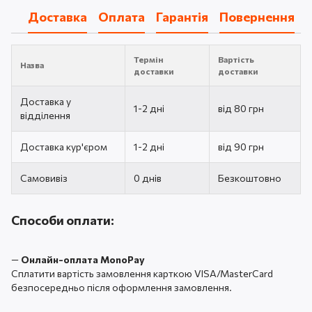
Доставка
Оплата
Гарантія
Повернення
Термін
Вартість
Назва
доставки
доставки
Доставка у
1-2 дні
від 80 грн
відділення
Доставка кур'єром
1-2 дні
від 90 грн
Самовивіз
0 днів
Безкоштовно
Способи оплати:
—
Онлайн-оплата MonoPay
Сплатити вартість замовлення карткою VISA/MasterCard
безпосередньо після оформлення замовлення.