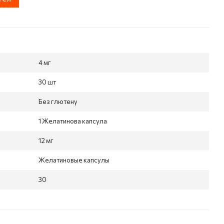
4 мг
30 шт
Без глютену
1 Желатинова капсула
12 мг
Желатиновые капсулы
30