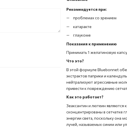
Рекомендуется при:
проблемах со зрением
катаракте
глаукоме
Показания к применению
Принимать 1 желатиновую капсу
Что это?
В этой формуле Bluebonnet обе
экстрактов паприки и календул
нейтрализуют агрессивные мол
привести к повреждению сетчатк
Как это работает?
Зеаксантин и лютеин являются 
сконцентрированы в сетчатке 
энергии света, поскольку она 
лучей, называемых синим или у