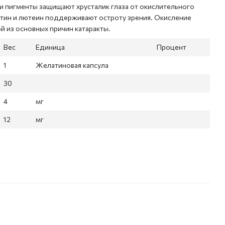
и пигменты защищают хрусталик глаза от окислительного
сантин и лютеин поддерживают остроту зрения. Окисление
й из основных причин катаракты.
Вес
Единица
Процент
1
Желатиновая капсула
30
4
мг
12
мг