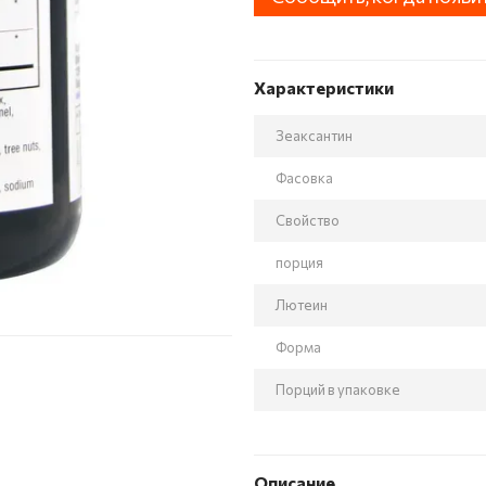
Характеристики
Зеаксантин
Фасовка
Свойство
порция
Лютеин
Форма
Порций в упаковке
Описание