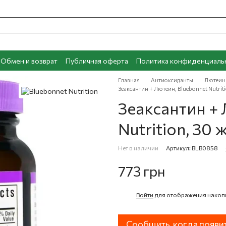
Обмен и возврат
Публичная оферта
Политика конфиденциаль
Главная
Антиоксиданты
Лютеин
Зеаксантин + Лютеин, Bluebonnet Nutrit
Зеаксантин + 
Nutrition, 30
Нет в наличии
Артикул: BLB0858
773 грн
Войти
для отображения накоп
%
Сообщить, когда появи