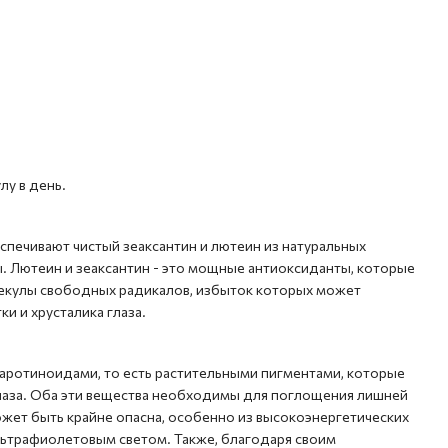
лу в день.
спечивают чистый зеаксантин и лютеин из натуральных
ы. Лютеин и зеаксантин - это мощные антиоксиданты, которые
екулы свободных радикалов, избыток которых может
и и хрусталика глаза.
каротиноидами, то есть растительными пигментами, которые
глаза. Оба эти вещества необходимы для поглощения лишней
может быть крайне опасна, особенно из высокоэнергетических
льтрафиолетовым светом. Также, благодаря своим