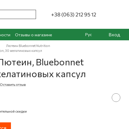
+38 (063) 212 95 12
Вход
Рус
ности
Отзывы о магазине
Лютеин Bluebonnet Nutrition
ion, 30 желатиновых капсул
Лютеин, Bluebonnet
 желатиновых капсул
Оставить отзыв
ительной скидки
тся