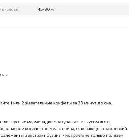
й кислоты)
45-90 мг
темы
айте 1 или 2 жевательные конфеты за 30 минут до сна.
али вкусные мармеладки с натуральным вкусом ягод,
безопасное количество мелатонина, отвечающего за крепкий
роэлементы и экстракт бузины - их прием не только полезен