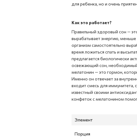
для ребенка, но и очень приятен
Как это работает?
Правильный здоровый сон — это
вырабатывает энергию, меньше 
организм самостоятельно выра
время ложиться спать и высыпат
предлагается б
иологически акт
освежающий сон, необходимый
мелатонин — это гормон, кото
Именно он отвечает за внутренн
входит с
месь для иммунитета, с
известный своими антиоксидан
конфеток с мелатонином помог
Элемент
Порция