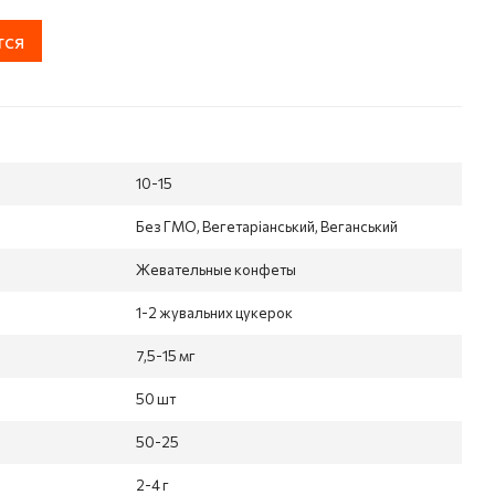
тся
10-15
Без ГМО, Вегетаріанський, Веганський
Жевательные конфеты
1-2 жувальних цукерок
7,5-15 мг
50 шт
50-25
2-4 г