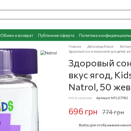
Обмен и возврат
Публичная оферта
Политика конфиденциаль
Главная
Детские добавки
Витами
Здоровый сон и иммунитет для детей, вку
Здоровый сон
вкус ягод, Kid
Natrol, 50 же
Нет в наличии
Артикул: NTL07782
696 грн
774 грн
Войти
для отображения накоп
%