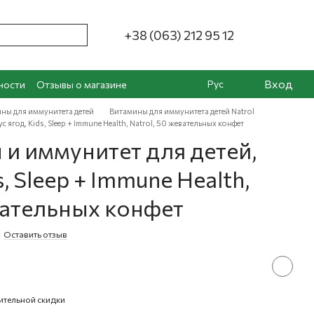
+38 (063) 212 95 12
Вход
Рус
ности
Отзывы о магазине
ны для иммунитета детей
Витамины для иммунитета детей Natrol
с ягод, Kids, Sleep + Immune Health, Natrol, 50 жевательных конфет
 и иммунитет для детей,
s, Sleep + Immune Health,
вательных конфет
Оставить отзыв
ительной скидки