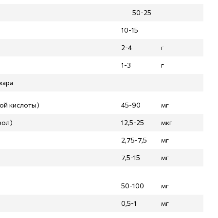
50-25
10-15
2-4
г
1-3
г
хара
вой кислоты)
45-90
мг
рол)
12,5-25
мкг
2,75-7,5
мг
7,5-15
мг
50-100
мг
0,5-1
мг