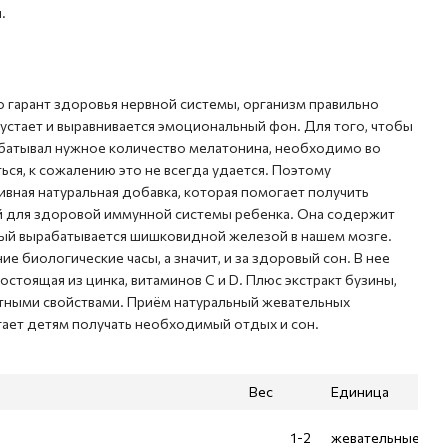
.
 гарант здоровья нервной системы, организм правильно
устает и выравнивается эмоциональный фон. Для того, чтобы
батывал нужное количество мелатонина, необходимо во
ься, к сожалению это не всегда удается. Поэтому
ивная натуральная добавка, которая помогает получить
 для здоровой иммунной системы ребенка. Она содержит
рый вырабатывается шишковидной железой в нашем мозге.
ие биологические часы, а значит, и за здоровый сон. В нее
остоящая из цинка, витаминов C и D. Плюс экстракт бузины,
тными свойствами. Приём натуральный жевательных
ает детям получать необходимый отдых и сон.
Вес
Единица
1-2
жевательные ко