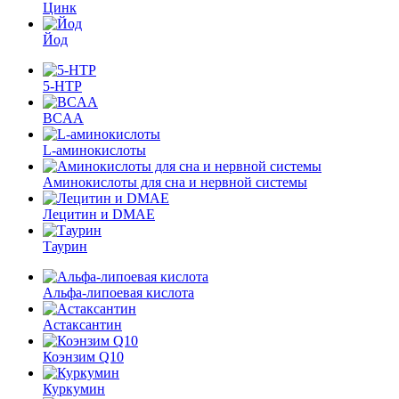
Цинк
Йод
5-HTP
BCAA
L-аминокислоты
Аминокислоты для сна и нервной системы
Лецитин и DMAE
Таурин
Альфа-липоевая кислота
Астаксантин
Коэнзим Q10
Куркумин