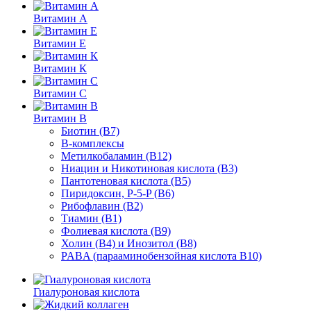
Витамин А
Витамин Е
Витамин К
Витамин С
Витамин В
Биотин (В7)
В-комплексы
Метилкобаламин (В12)
Ниацин и Никотиновая кислота (В3)
Пантотеновая кислота (В5)
Пиридоксин, P-5-P (B6)
Рибофлавин (В2)
Тиамин (В1)
Фолиевая кислота (В9)
Холин (В4) и Инозитол (В8)
PABA (парааминобензойная кислота В10)
Гиалуроновая кислота