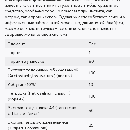
известна как антисептик и натуральное антибактериальное
средство, особенно хорошо помогает при цистите, как
остром, так и хроническом. Одуванчик способствует лечению
инфекционных заболеваний мочевыводящих путей.
Ува Урси,
можжевельник, петрушка - все они комплексно влияют на
здоровье мочеполовой системы.
Элемент
Вес
Порция
1
Порций в упаковке
90
Экстракт толокнянки обыкновенной
100
(Arctostaphylos uva-ursi) (листья)
Арбутин (10%)
10
Петрушка (Petroselinum crispum)
100
(корень)
Экстракт одуванчика 4:1 (Taraxacum
50
officinale) (лист)
Экстракт ягод можжевельника
25
(Juniperus communis)