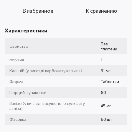
В избранное
К сравнению
Характеристики
Без
Свойство
глютену
порция
1
Кальцій (у вигляді карбонату кальція)
31 мг
Форма
Таблетки
Порций в упаковке
60
Залізо (у вигляді висушеного сульфату
45 мг
заліза)
Фасовка
60 шт