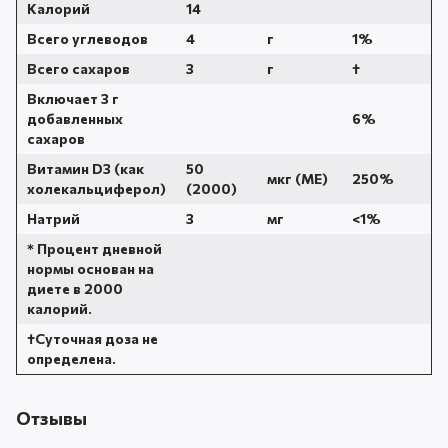
Калорий
14
Всего углеводов
4
г
1%
Всего сахаров
3
г
†
Включает 3 г
добавленных
6%
сахаров
Витамин D3 (как
50
мкг (МЕ)
250%
холекальциферол)
(2000)
Натрий
3
мг
<1%
* Процент дневной
нормы основан на
диете в 2000
калорий.
†Суточная доза не
определена.
Отзывы