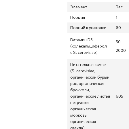
Элемент
Вес
Порция
1
Порций в упаковке
60
Витамин D3
50
(холекальциферол
2000
с S. cerevisiae)
Питательная смесь
(S. cerevisiae,
органический бурый
рис, органическая
брокколи,
органические листья
605
петрушки,
органическая
морковь,
органическая
свекла)