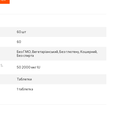
60 шт
60
Без ГМО, Вегетаріанський, Без глютену, Кошерний,
Без спирта
 S.
50 2000 мкг IU
Таблетки
1 таблетка