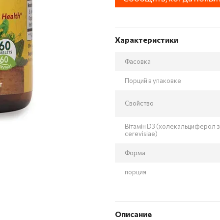
Характеристики
Фасовка
Порций в упаковке
Свойство
Вітамін D3 (холекальциферол з
cerevisiae)
Форма
порция
Описание