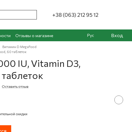
+38 (063) 212 95 12
Вход
Рус
ности
Отзывы о магазине
Витамин D MegaFood
ood, 60 таблеток
00 IU, Vitamin D3,
 таблеток
Оставить отзыв
ительной скидки
тся