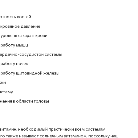
отность костей
кровяное давление
ровень сахара в крови
 работу мышц
сердечно-сосудистой системы
работу почек
 работу щитовидной железы
ожи
истему
жения в области головы
витамин, необходимый практически всем системам
Его также называют солнечным витамином, поскольку наш