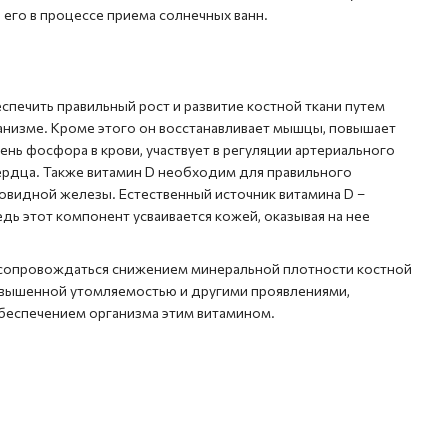
 его в процессе приема солнечных ванн.
еспечить правильный рост и развитие костной ткани путем
ганизме. Кроме этого он восстанавливает мышцы, повышает
нь фосфора в крови, участвует в регуляции артериального
 сердца. Также витамин D необходим для правильного
овидной железы. Естественный источник витамина D –
дь этот компонент усваивается кожей, оказывая на нее
сопровождаться снижением минеральной плотности костной
овышенной утомляемостью и другими проявлениями,
беспечением организма этим витамином.