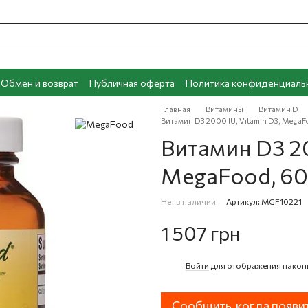
Обмен и возврат
Публичная оферта
Политика конфиденциаль
Главная
Витамины
Витамин D
Витамин D3 2000 IU, Vitamin D3, MegaF
Витамин D3 20
MegaFood, 60
Нет в наличии
Артикул: MGF10221
1 507 грн
Войти
для отображения накоп
%
Сообщить, когда появи