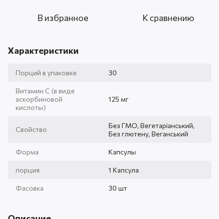
В избранное
К сравнению
Характеристики
Порций в упаковке
30
Витамин С (в виде
аскорбиновой
125 мг
кислоты)
Без ГМО, Вегетаріанський,
Свойство
Без глютену, Веганський
Форма
Капсулы
порция
1 Капсула
Фасовка
30 шт
Описание