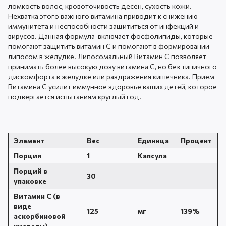
ломкость волос, кровоточивость десен, сухость кожи.
Нехватка этого важного витамина приводит к снижению
иммунитета и неспособности защититься от инфекций и
вирусов. Данная формула включает фосфолипиды, которые
помогают защитить витамин С и помогают в формировании
липосом в желудке. Липосомальный Витамин С позволяет
принимать более высокую дозу витамина С, но без типичного
дискомфорта в желудке или раздражения кишечника. Прием
Витамина C усилит иммунное здоровье ваших детей, которое
подвергается испытаниям круглый год.
Элемент
Вес
Единица
Процент
Порция
1
Капсула
Порций в
30
упаковке
Витамин С (в
виде
125
мг
139%
аскорбиновой