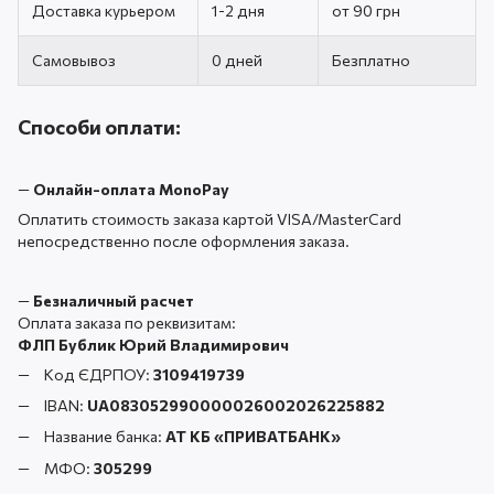
Доставка курьером
1-2 дня
от 90 грн
Самовывоз
0 дней
Безплатно
Способи оплати:
—
Онлайн-оплата MonoPay
Оплатить стоимость заказа картой VISA/MasterCard
непосредственно после оформления заказа.
—
Безналичный расчет
Оплата заказа по реквизитам:
ФЛП Бублик Юрий Владимирович
Код ЄДРПОУ:
3109419739
IBAN:
UA083052990000026002026225882
Название банка:
АТ КБ «ПРИВАТБАНК
»
МФО:
305299